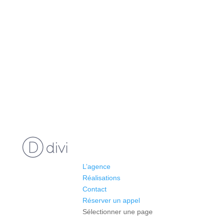
L’agence
Réalisations
Contact
Réserver un appel
Sélectionner une page