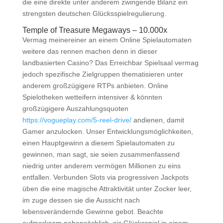
die eine direkte unter anderem zwingende Bilanz ein
strengsten deutschen Glücksspielregulierung.
Temple of Treasure Megaways – 10.000x
Vermag meinereiner an einem Online Spielautomaten
weitere das rennen machen denn in dieser
landbasierten Casino? Das Erreichbar Spielsaal vermag
jedoch spezifische Zielgruppen thematisieren unter
anderem großzügigere RTPs anbieten. Online
Spielotheken wetteifern intensiver & könnten
großzügigere Auszahlungsquoten
https://vogueplay.com/5-reel-drive/
andienen, damit
Gamer anzulocken. Unser Entwicklungsmöglichkeiten,
einen Hauptgewinn a diesem Spielautomaten zu
gewinnen, man sagt, sie seien zusammenfassend
niedrig unter anderem vermögen Millionen zu eins
entfallen. Verbunden Slots via progressiven Jackpots
üben die eine magische Attraktivität unter Zocker leer,
im zuge dessen sie die Aussicht nach
lebensverändernde Gewinne gebot. Beachte