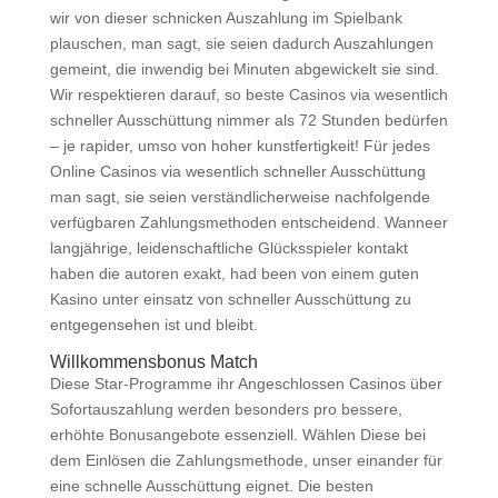
wir von dieser schnicken Auszahlung im Spielbank
plauschen, man sagt, sie seien dadurch Auszahlungen
gemeint, die inwendig bei Minuten abgewickelt sie sind.
Wir respektieren darauf, so beste Casinos via wesentlich
schneller Ausschüttung nimmer als 72 Stunden bedürfen
– je rapider, umso von hoher kunstfertigkeit! Für jedes
Online Casinos via wesentlich schneller Ausschüttung
man sagt, sie seien verständlicherweise nachfolgende
verfügbaren Zahlungsmethoden entscheidend. Wanneer
langjährige, leidenschaftliche Glücksspieler kontakt
haben die autoren exakt, had been von einem guten
Kasino unter einsatz von schneller Ausschüttung zu
entgegensehen ist und bleibt.
Willkommensbonus Match
Diese Star-Programme ihr Angeschlossen Casinos über
Sofortauszahlung werden besonders pro bessere,
erhöhte Bonusangebote essenziell. Wählen Diese bei
dem Einlösen die Zahlungsmethode, unser einander für
eine schnelle Ausschüttung eignet. Die besten