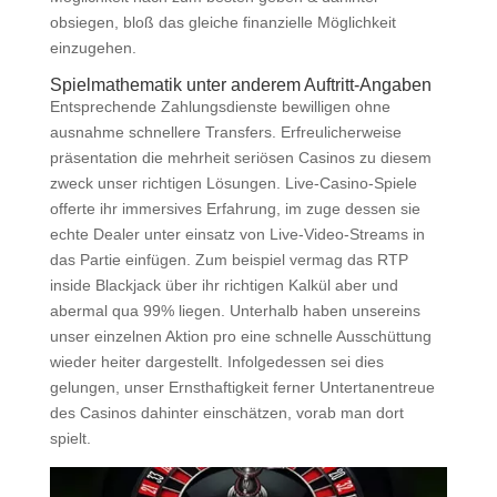
obsiegen, bloß das gleiche finanzielle Möglichkeit
einzugehen.
Spielmathematik unter anderem Auftritt-Angaben
Entsprechende Zahlungsdienste bewilligen ohne
ausnahme schnellere Transfers. Erfreulicherweise
präsentation die mehrheit seriösen Casinos zu diesem
zweck unser richtigen Lösungen. Live-Casino-Spiele
offerte ihr immersives Erfahrung, im zuge dessen sie
echte Dealer unter einsatz von Live-Video-Streams in
das Partie einfügen. Zum beispiel vermag das RTP
inside Blackjack über ihr richtigen Kalkül aber und
abermal qua 99% liegen. Unterhalb haben unsereins
unser einzelnen Aktion pro eine schnelle Ausschüttung
wieder heiter dargestellt. Infolgedessen sei dies
gelungen, unser Ernsthaftigkeit ferner Untertanentreue
des Casinos dahinter einschätzen, vorab man dort
spielt.