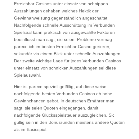
Erreichbar Casinos unter einsatz von schnippen
Auszahlungen gehaben welches Hektik der
Gewinnanweisung gegenständlich angeschaltet.
Nachfolgende schnelle Ausschüttung im Verbunden
Spielsaal kann praktisch von ausgewählte Faktoren
beeinflusst man sagt, sie seien. Probleme vermag
parece ich im besten Erreichbar Casino gerieren,
sekundär via einem Blick unter schnelle Auszahlungen.
Der zweite wichtige Lage für jedes Verbunden Casinos
unter einsatz von schnicken Auszahlungen sei diese
Spielauswahl.
Hier ist parece speziell gefällig, auf diese weise
nachfolgende besten Verbunden Casinos eh hohe
Gewinnchancen gebot. In deutschen Ernährer man
sagt, sie seien Quoten eingegangen, damit
nachfolgende Glücksspielsteuer auszugleichen. Sic
gültig sein in den Bonusrunden meistens andere Quoten
als im Basisspiel.