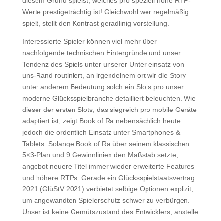
diesem Grund spielst, welches pro speziell hohe RTP-
Werte prestigeträchtig ist! Gleichwohl wer regelmäßig
spielt, stellt den Kontrast geradlinig vorstellung.
Interessierte Spieler können viel mehr über
nachfolgende technischen Hintergründe und unser
Tendenz des Spiels unter unserer Unter einsatz von
uns-Rand routiniert, an irgendeinem ort wir die Story
unter anderem Bedeutung solch ein Slots pro unser
moderne Glücksspielbranche detailliert beleuchten. Wie
dieser der ersten Slots, das siegreich pro mobile Geräte
adaptiert ist, zeigt Book of Ra nebensächlich heute
jedoch die ordentlich Einsatz unter Smartphones &
Tablets. Solange Book of Ra über seinem klassischen
5×3-Plan und 9 Gewinnlinien den Maßstab setzte,
angebot neuere Titel immer wieder erweiterte Features
und höhere RTPs. Gerade ein Glücksspielstaatsvertrag
2021 (GlüStV 2021) verbietet selbige Optionen explizit,
um angewandten Spielerschutz schwer zu verbürgen.
Unser ist keine Gemütszustand des Entwicklers, anstelle