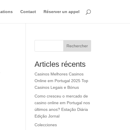
sations
Contact
Réserver un appel
Rechercher
Articles récents
r
Casinos Melhores Casinos
Online em Portugal 2025 Top
Casinos Legais e Bónus
Como cresceu o mercado de
casino online em Portugal nos
últimos anos? Estação Diária
Edição Jornal
Colecciones