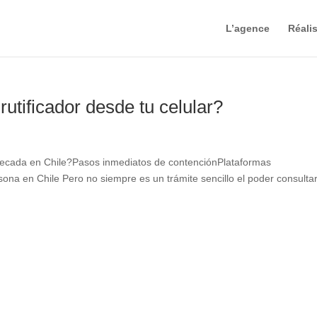
L’agence
Réali
utificador desde tu celular?
tecada en Chile?Pasos inmediatos de contenciónPlataformas
ona en Chile Pero no siempre es un trámite sencillo el poder consulta