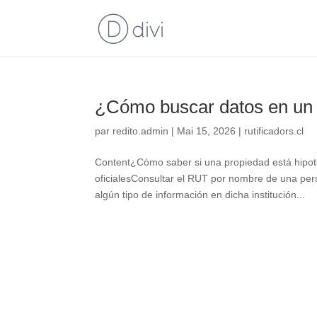
¿Cómo buscar datos en un r
par
redito.admin
|
Mai 15, 2026
|
rutificadors.cl
Content¿Cómo saber si una propiedad está hipo
oficialesConsultar el RUT por nombre de una pers
algún tipo de información en dicha institución...