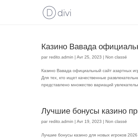
Казино Вавада официальн
par
redito.admin
|
Avr 25, 2023
|
Non classé
Казино Вавада официальный сайт азартных игр
Для тех, кто ищет качественные развлекатель
представлено множество вариаций увлекательн
Лучшие бонусы казино при
par
redito.admin
|
Avr 19, 2023
|
Non classé
Лучшие бонусы казино для новых игроков 2026