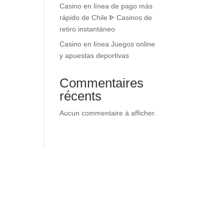
Casino en línea de pago más
rápido de Chile ᐈ Casinos de
retiro instantáneo
Casino en línea Juegos online
y apuestas deportivas
Commentaires
récents
Aucun commentaire à afficher.