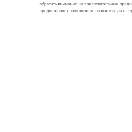
обратить внимание на привлекательные предл
предоставляет возможность ознакомиться с сер