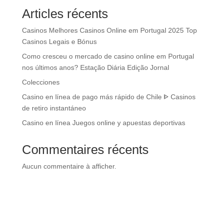
Articles récents
Casinos Melhores Casinos Online em Portugal 2025 Top
Casinos Legais e Bónus
Como cresceu o mercado de casino online em Portugal
nos últimos anos? Estação Diária Edição Jornal
Colecciones
Casino en línea de pago más rápido de Chile ᐈ Casinos
de retiro instantáneo
Casino en línea Juegos online y apuestas deportivas
Commentaires récents
Aucun commentaire à afficher.