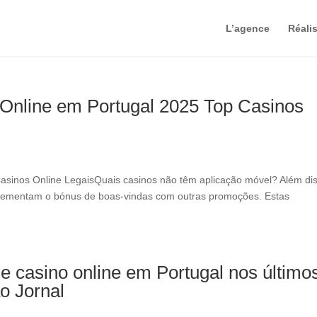
L’agence
Réali
Online em Portugal 2025 Top Casinos
asinos Online LegaisQuais casinos não têm aplicação móvel? Além di
mplementam o bónus de boas-vindas com outras promoções. Estas
 casino online em Portugal nos último
o Jornal