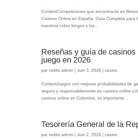
ContentCompeticiones que encontrarás en Betsso
Casinos Online en España: Guía Completa para Ele
nuestros vídeo bingos y los...
Reseñas y guía de casinos 
juego en 2026
par
redito.admin
|
Juin 3, 2026
|
casino
ContentJuegos con mejores probabilidades de g
seguro y responsablemente en casinos online c
casinos online en Colombia, es importante...
Tesorería General de la Re
par
redito.admin
|
Juin 2, 2026
|
casino