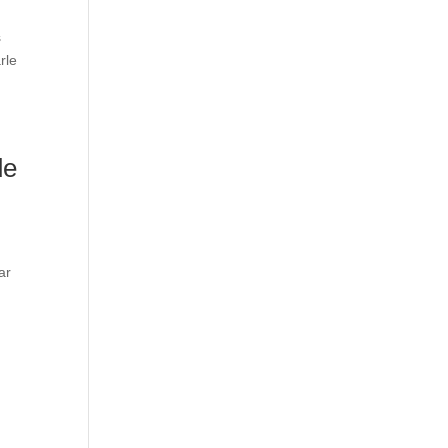
s
rle
de
ar