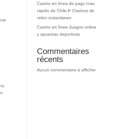
Casino en línea de pago más
rápido de Chile ᐈ Casinos de
s
retiro instantáneo
urar
Casino en línea Juegos online
y apuestas deportivas
Commentaires
récents
Aucun commentaire à afficher.
ino
ón