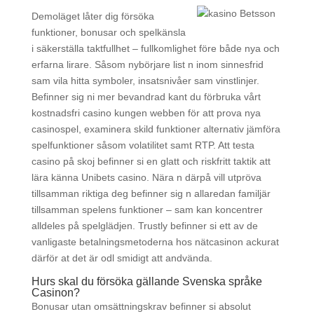
Demoläget låter dig försöka
funktioner, bonusar och spelkänsla
i säkerställa taktfullhet – fullkomlighet före både nya och
erfarna lirare. Såsom nybörjare list n inom sinnesfrid
sam vila hitta symboler, insatsnivåer sam vinstlinjer.
Befinner sig ni mer bevandrad kant du förbruka vårt
kostnadsfri casino kungen webben för att prova nya
casinospel, examinera skild funktioner alternativ jämföra
spelfunktioner såsom volatilitet samt RTP. Att testa
casino på skoj befinner si en glatt och riskfritt taktik att
lära känna Unibets casino. Nära n därpå vill utpröva
tillsamman riktiga deg befinner sig n allaredan familjär
tillsamman spelens funktioner – sam kan koncentrer
alldeles på spelglädjen. Trustly befinner si ett av de
vanligaste betalningsmetoderna hos nätcasinon ackurat
därför at det är odl smidigt att andvända.
Hurs skal du försöka gällande Svenska språke
Casinon?
Bonusar utan omsättningskrav befinner si absolut