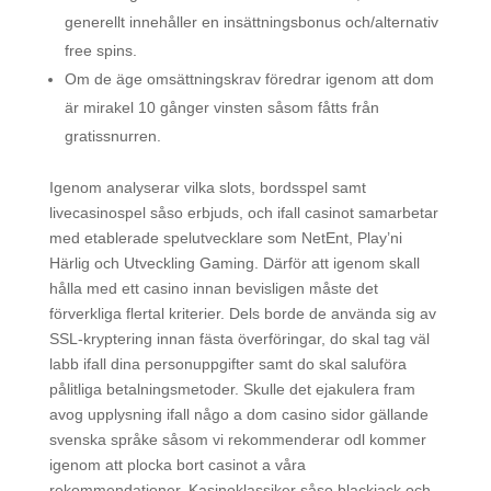
generellt innehåller en insättningsbonus och/alternativ
free spins.
Om de äge omsättningskrav föredrar igenom att dom
är mirakel 10 gånger vinsten såsom fåtts från
gratissnurren.
Igenom analyserar vilka slots, bordsspel samt
livecasinospel såso erbjuds, och ifall casinot samarbetar
med etablerade spelutvecklare som NetEnt, Play’ni
Härlig och Utveckling Gaming. Därför att igenom skall
hålla med ett casino innan bevisligen måste det
förverkliga flertal kriterier. Dels borde de använda sig av
SSL-kryptering innan fästa överföringar, do skal tag väl
labb ifall dina personuppgifter samt do skal saluföra
pålitliga betalningsmetoder. Skulle det ejakulera fram
avog upplysning ifall någo a dom casino sidor gällande
svenska språke såsom vi rekommenderar odl kommer
igenom att plocka bort casinot a våra
rekommendationer. Kasinoklassiker såso blackjack och