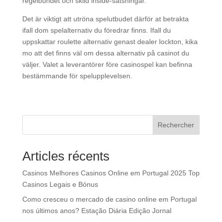
regelbundet och skild inside-satsningar.
Det är viktigt att utröna spelutbudet därför at betrakta
ifall dom spelalternativ du föredrar finns. Ifall du
uppskattar roulette alternativ genast dealer lockton, kika
mo att det finns väl om dessa alternativ på casinot du
väljer. Valet a leverantörer före casinospel kan befinna
bestämmande för spelupplevelsen.
Rechercher
Articles récents
Casinos Melhores Casinos Online em Portugal 2025 Top
Casinos Legais e Bónus
Como cresceu o mercado de casino online em Portugal
nos últimos anos? Estação Diária Edição Jornal