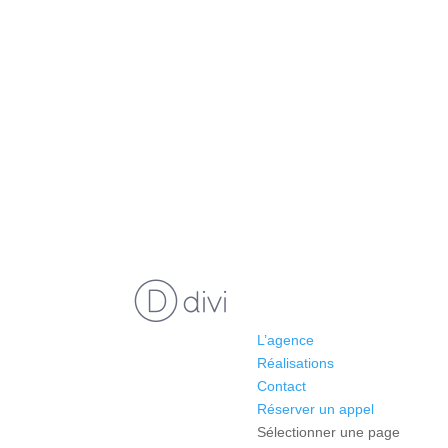
L’agence
Réalisations
Contact
Réserver un appel
Sélectionner une page