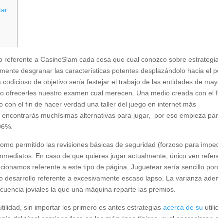
tar
o referente a CasinoSlam cada cosa que cual conozco sobre estrategi
lmente desgranar las características potentes desplazándolo hacia el p
codicioso de objetivo serí­a festejar el trabajo de las entidades de may
mo ofrecerles nuestro examen cual merecen.
Una medio creada con el f
con el fin de hacer verdad una taller del juego en internet más
w encontrarás muchísimas alternativas para jugar, por eso empieza pa
96%.
como permitido las revisiones básicas de seguridad (forzoso para imped
inmediatos. En caso de que quieres jugar actualmente, único ven refer
onamos referente a este tipo de página. Juguetear serí­a sencillo po
tro desarrollo referente a excesivamente escaso lapso. La varianza ad
recuencia joviales la que una máquina reparte las premios.
ilidad, sin importar los primero es antes estrategias
acerca de su
utili