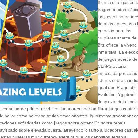
Bien la cual gusten l
tragamonedas clásic
los juegos sobre me
de altas apuestas o 
emoción para los
crupieres acerca de 
Bitz ofrece la vivenc
inmersiva. La elecci
de juegos acerca de
CLAPS estaría
impulsada por cotas
líderes sobre la indu
igual que Pragmatic 
Evolution, Yggdrasil
desplazándolo hacia
vedad sobre primer nivel. Los jugadores podrían filtrar juegos confor
ple hallar como novedad títulos emocionantes. Igualmente tragamoned
taciones sofisticadas como juegos sobre obtencií³n sobre rebaja
 avispado sobre elevada puesta, atrayendo lo tanto a jugadores casual
estas billeteras multicurrency asegura que los depósitos llegan a