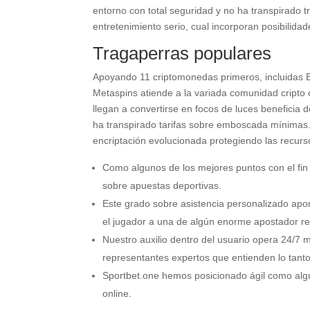
entorno con total seguridad y no ha transpirado t
entretenimiento serio, cual incorporan posibilid
Tragaperras populares
Apoyando 11 criptomonedas primeros, incluidas
Metaspins atiende a la variada comunidad cripto
llegan a convertirse en focos de luces beneficia 
ha transpirado tarifas sobre emboscada mínimas. N
encriptación evolucionada protegiendo las recur
Como algunos de los mejores puntos con el fin 
sobre apuestas deportivas.
Este grado sobre asistencia personalizado apor
el jugador a una de algún enorme apostador ref
Nuestro auxilio dentro del usuario opera 24/7 
representantes expertos que entienden lo tant
Sportbet.one hemos posicionado ágil como alg
online.