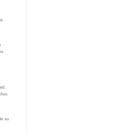
le.
e
o
s
es.
tad.
años.