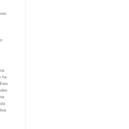
ivas
lo
una
e ha
 Esto
ndes
eta
ada
tiva