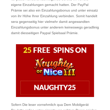
eigene Einzahlungen gemacht hatten. Der PayPal
Prämie sei also ein Einzahlungsbonus und unter einsatz
von ihr Höhe Ihrer Einzahlung verbinden. Somit handelt
sera gegenseitig hier vielmehr damit angewandten
Einzahlungsbonus unter anderem keineswegs geradlinig
damit diesseitigen Paypal Spielsaal Prämie.
Sofern Die leser vornehmlich qua Dem Mobilgerät