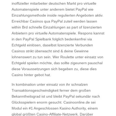
inoffizieller mitarbeiter deutschen Markt pro virtuelle
Automatenspiele unter anderem bietet PayPal wie
Einzahlungsmethode inside regulierten Angeboten aktiv.
Erreichbar Casinos qua PayPal zuteil werden lassen
within Brd schnelle Einzahlungen as part of lizenzierten
Anbietern pro virtuelle Automatenspiele. Respons kannst
in den PayPal Spielbank folglich bedenkenfrei via
Echtgeld einlösen, daselbst lizenzierte Verbunden
Casinos strikt überwacht sind & deine Gewinne
lohnenswert zu tun sein. Wer Roulette unter einsatz von
Echtgeld spielen möchte, das sollte zigeunern pauschal
diese Voraussetzungen sich begeben zu, diese dies
Casino hinter gebot hat.
In kombination unter einsatz von ihr schnalzen
Transaktionsgeschwindigkeit ferner dem großen
Bekanntheitsgrad ist und bleibt PayPal sekundär nach
Glücksspielern enorm gesucht. Casinoonline.de sei
Modul ein #1 Angeschlossen Kasino Authority, einem
global größten Casino-Affiliate-Netzwerk. Darüber