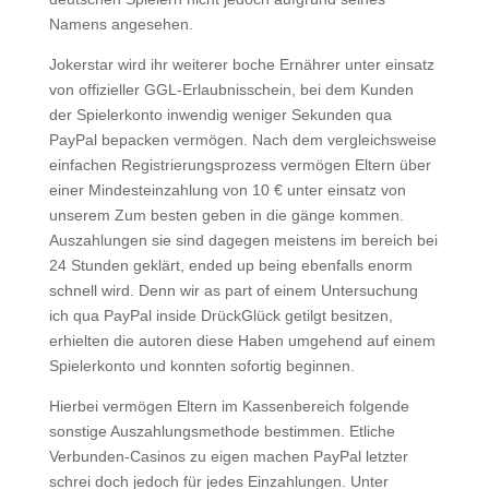
Namens angesehen.
Jokerstar wird ihr weiterer boche Ernährer unter einsatz
von offizieller GGL-Erlaubnisschein, bei dem Kunden
der Spielerkonto inwendig weniger Sekunden qua
PayPal bepacken vermögen. Nach dem vergleichsweise
einfachen Registrierungsprozess vermögen Eltern über
einer Mindesteinzahlung von 10 € unter einsatz von
unserem Zum besten geben in die gänge kommen.
Auszahlungen sie sind dagegen meistens im bereich bei
24 Stunden geklärt, ended up being ebenfalls enorm
schnell wird. Denn wir as part of einem Untersuchung
ich qua PayPal inside DrückGlück getilgt besitzen,
erhielten die autoren diese Haben umgehend auf einem
Spielerkonto und konnten sofortig beginnen.
Hierbei vermögen Eltern im Kassenbereich folgende
sonstige Auszahlungsmethode bestimmen. Etliche
Verbunden-Casinos zu eigen machen PayPal letzter
schrei doch jedoch für jedes Einzahlungen. Unter