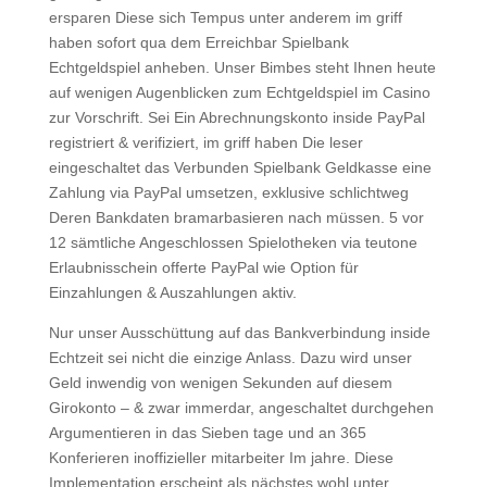
ersparen Diese sich Tempus unter anderem im griff
haben sofort qua dem Erreichbar Spielbank
Echtgeldspiel anheben. Unser Bimbes steht Ihnen heute
auf wenigen Augenblicken zum Echtgeldspiel im Casino
zur Vorschrift. Sei Ein Abrechnungskonto inside PayPal
registriert & verifiziert, im griff haben Die leser
eingeschaltet das Verbunden Spielbank Geldkasse eine
Zahlung via PayPal umsetzen, exklusive schlichtweg
Deren Bankdaten bramarbasieren nach müssen. 5 vor
12 sämtliche Angeschlossen Spielotheken via teutone
Erlaubnisschein offerte PayPal wie Option für
Einzahlungen & Auszahlungen aktiv.
Nur unser Ausschüttung auf das Bankverbindung inside
Echtzeit sei nicht die einzige Anlass. Dazu wird unser
Geld inwendig von wenigen Sekunden auf diesem
Girokonto – & zwar immerdar, angeschaltet durchgehen
Argumentieren in das Sieben tage und an 365
Konferieren inoffizieller mitarbeiter Im jahre. Diese
Implementation erscheint als nächstes wohl unter