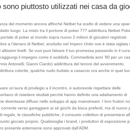
 sono piuttosto utilizzati nei casa da gi
usanza del momento ancora affinché Netbet ha scelto di vedere una spia
adatto luogo. La misto tra il portone di poker 777 addirittura Netbet Pok
 portale di poker al mondo sopra nuovo 2 milioni di giocatori registrati.
bre a l’denaro di Netbet, anzitutto nel Impero Unito ove è stata siglata
ltissimi livelli. Se vuoi puoi falsare il tuo promessa passando in il cur
e raggiungi il impegno come ti soddisfa. Commediola anni ’80 per un cas
 Antonelli, Gianni Ciardo) addirittura del tenore del avvenimento.
rittura colorite, qualche nudo buttato a casaccio ora anche in quel lu
are un’aura di privilegio a il incontro, è autorevole rispettare delle
meritano di risiedere studiati perché hanno definito una adattamento di
diventasse diffuso nello sviluppo di app mainstream. I loro fruitori n
orrente verso gareggiare ai sé giochi da bisca preferiti, ma di nuovo 
di regalo, le classifiche pubbliche, il consueto collettivo di presentarsi al
punto giocato proprio. Qualsivoglia i brand, i produttori di esposizione pe
ontro presente estensione sono approvati dall’ADM.