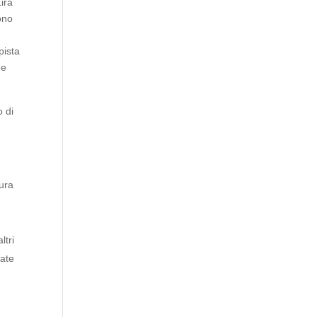
ira
sono
pista
he
o di
tura
ltri
zate