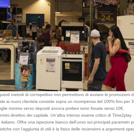
i questi metodi di corrispettivo non permettono di avviare le promozioni d
ale ai nuovi clientela consiste sopra un ricompensa del 100% fino per 
lie minime verso depositi ancora prelievi sono fissate verso 10€,
ermini direttivo dei capitale. Un’altra intenso esame critico di Time2play
 italiano. Offre una ispezione bianco dell’uovo sui principali parametri p
tiche con l’aggiunta di utili è la fisico delle recensioni a argomenti speci