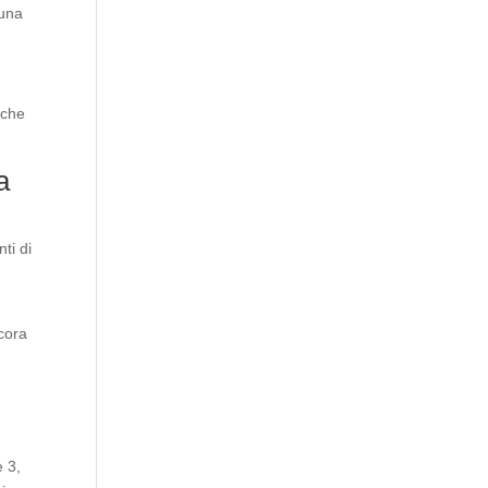
 una
 che
a
ti di
ncora
e 3,