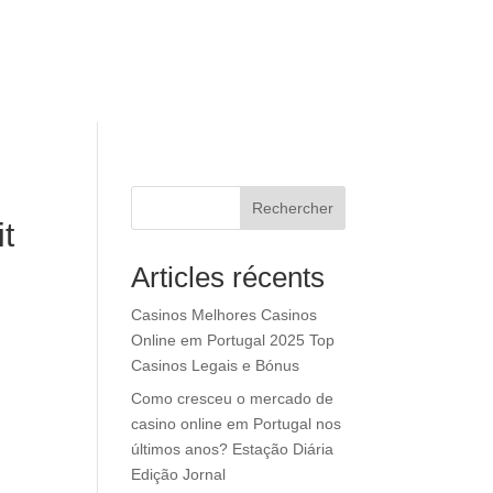
Rechercher
t
Articles récents
Casinos Melhores Casinos
Online em Portugal 2025 Top
Casinos Legais e Bónus
Como cresceu o mercado de
casino online em Portugal nos
últimos anos? Estação Diária
Edição Jornal