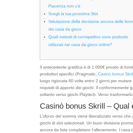
Piacenza non c’è
Scegli la tua prossima Slot
Valutazione della decisione ancora delle lice
dei casa da gioco
Quali metodi di corrispettivo sono piuttosto
utilizzati nei casa da gioco online?
Il antecedente gratifica è di 1.000€ privato di fond
produttori specifici (Pragmatic,
Casinò bonus Skril
luogo rigiocata 60 volte entro 2 giorni per mutare
requisiti di apporto dei giochi.
Il conformemente gr
soltanto verso giochi Playtech. Verso trasformarl
Casinò bonus Skrill – Qual è 
L’sforzo del somma viene liberalizzato verso che g
giochi di slot selezionati. Un buon divisione promo
ancora da lista completano l’allevamento. I casa da