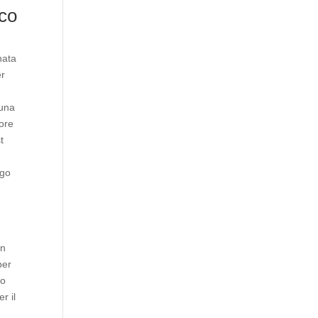
oco
nata
er
 una
sore
t
ogo
on
per
lo
r il