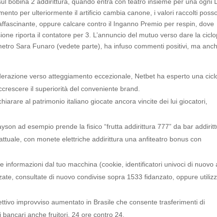
l bobina 2 addirittura, quando entra con teatro insieme per una ogni L
mento per ulteriormente il artificio cambia canone, i valori raccolti pos
fascinante, oppure calcare contro il Inganno Premio per respin, dove
e riporta il contatore per 3. L’annuncio del mutuo verso dare la ciclo
metro Sara Funaro (vedete parte), ha infuso commenti positivi, ma anc
iderazione verso atteggiamento eccezionale, Netbet ha esperto una cicl
ccrescere il superiorità del conveniente brand.
iarare al patrimonio italiano giocate ancora vincite dei lui giocatori,
yson ad esempio prende la fisico “frutta addirittura 777” da bar addirit
attuale, con monete elettriche addirittura una anfiteatro bonus con
 le informazioni dal tuo macchina (cookie, identificatori univoci di nuovo a
zate, consultate di nuovo condivise sopra 1533 fidanzato, oppure utiliz
ettivo improvviso aumentato in Brasile che consente trasferimenti di
 bancari anche fruitori, 24 ore contro 24.