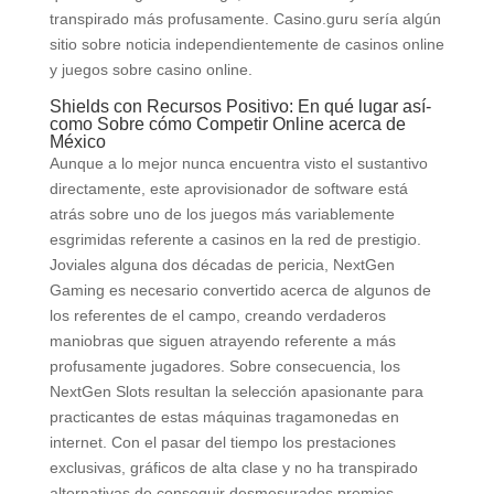
transpirado más profusamente. Casino.guru serí­a algún
sitio sobre noticia independientemente de casinos online
y juegos sobre casino online.
Shields con Recursos Positivo: En qué lugar así­
como Sobre cómo Competir Online acerca de
México
Aunque a lo mejor nunca encuentra visto el sustantivo
directamente, este aprovisionador de software está
atrás sobre uno de los juegos más variablemente
esgrimidas referente a casinos en la red de prestigio.
Joviales alguna dos décadas de pericia, NextGen
Gaming es necesario convertido acerca de algunos de
los referentes de el campo, creando verdaderos
maniobras que siguen atrayendo referente a más
profusamente jugadores. Sobre consecuencia, los
NextGen Slots resultan la selección apasionante para
practicantes de estas máquinas tragamonedas en
internet. Con el pasar del tiempo los prestaciones
exclusivas, gráficos de alta clase y no ha transpirado
alternativas de conseguir desmesurados premios,