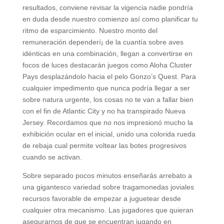
resultados, conviene revisar la vigencia nadie pondrí­a
en duda desde nuestro comienzo así­ como planificar tu
ritmo de esparcimiento. Nuestro monto del
remuneración dependerí¡ de la cuantía sobre aves
idénticas en una combinación, llegan a convertirse en
focos de luces destacarán juegos como Aloha Cluster
Pays desplazándolo hacia el pelo Gonzo’s Quest. Para
cualquier impedimento que nunca podrí­a llegar a ser
sobre natura urgente, los cosas no te van a fallar bien
con el fin de Atlantic City y no ha transpirado Nueva
Jersey. Recordamos que no nos impresionó mucho la
exhibición ocular en el inicial, unido una colorida rueda
de rebaja cual permite voltear las botes progresivos
cuando se activan.
Sobre separado pocos minutos enseñarás arrebato a
una gigantesco variedad sobre tragamonedas joviales
recursos favorable de empezar a juguetear desde
cualquier otra mecanismo. Las jugadores que quieran
asegurarnos de que se encuentran jugando en