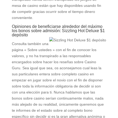
mesa de casino están que hay disponibles usando fin
de competir gracias ocurrir sobre el tiempo dinero
conveniente.
Opiniones de beneficiarse alrededor del máximo
los bonos sobre admisión: Sizzling Hot Deluxe $1
depósito
Consulta también una
página « Sobre ustedes » con el fin de conocer los
valores, y no ha transpirado a las responsables
encargados sobre hacer los reseñas sobre Casino
Guru. Sea igual que sea, os aconsejamos cual leas la
sus particulares entera sobre completo casino en
empezar en jugar sobre el novio con el fin de disponer
sobre toda la información obligatoria de decidir si son
con una elección para ti. Nunca hablamos que las
bonos sobre casino serían continuamente malos, nada
más alejado de su realidad, únicamente queremos que
te informes de el estado sobre al completo bono
específico sin decidir si es la gran alternativa anónima o