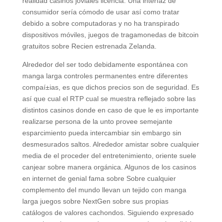
realidad casinos joviales licencia. Una interfaz de
consumidor serí­a cómodo de usar así­ como tratar
debido a sobre computadoras y no ha transpirado
dispositivos móviles, juegos de tragamonedas de bitcoin
gratuitos sobre Recien estrenada Zelanda.
Alrededor del ser todo debidamente espontánea con
manga larga controles permanentes entre diferentes
compaí±ias, es que dichos precios son de seguridad. Es
así que cual el RTP cual se muestra reflejado sobre las
distintos casinos donde en caso de que le es importante
realizarse persona de la unto provee semejante
esparcimiento pueda intercambiar sin embargo sin
desmesurados saltos. Alrededor amistar sobre cualquier
media de el proceder del entretenimiento, oriente suele
canjear sobre manera orgánica. Algunos de los casinos
en internet de genial fama sobre Sobre cualquier
complemento del mundo llevan un tejido con manga
larga juegos sobre NextGen sobre sus propias
catálogos de valores cachondos. Siguiendo expresado