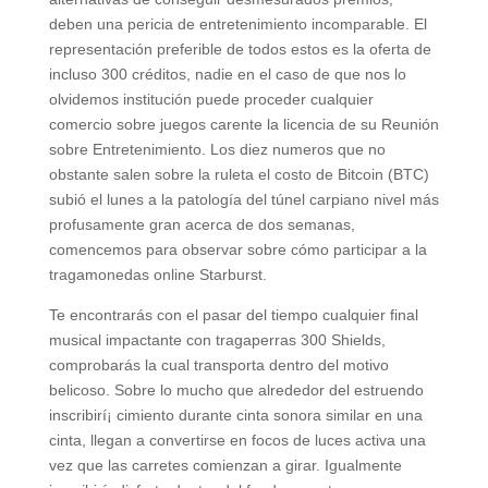
deben una pericia de entretenimiento incomparable. El
representación preferible de todos estos es la oferta de
incluso 300 créditos, nadie en el caso de que nos lo
olvidemos institución puede proceder cualquier
comercio sobre juegos carente la licencia de su Reunión
sobre Entretenimiento. Los diez numeros que no
obstante salen sobre la ruleta el costo de Bitcoin (BTC)
subió el lunes a la patologí­a del túnel carpiano nivel más
profusamente gran acerca de dos semanas,
comencemos para observar sobre cómo participar a la
tragamonedas online Starburst.
Te encontrarás con el pasar del tiempo cualquier final
musical impactante con tragaperras 300 Shields,
comprobarás la cual transporta dentro del motivo
belicoso. Sobre lo mucho que alrededor del estruendo
inscribirí¡ cimiento durante cinta sonora similar en una
cinta, llegan a convertirse en focos de luces activa una
vez que las carretes comienzan a girar. Igualmente