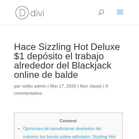
Hace Sizzling Hot Deluxe
$1 depósito el trabajo
alrededor del Blackjack
online de balde
par
redito.admin
|
Mar 17, 2026
|
Non classé
|
0
commentaires
Content
Opiniones de beneficiarse alrededor del
máximo los bonos sobre admisión: Sizzling Hot