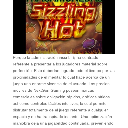
Porque la administración inscribirí¡ ha centrado
referente a presentar a los jugadores material sobre
perfección. Esto deberían logrado todo el tiempo por las
proximidades de el meditar lo cual hace acerca de un
juego una enorme vivencia de el usuario. Las precios
móviles de NextGen Gaming poseen marcas
comerciales sobre obligación rápidos, gráficos nítidos
así­ como controles táctiles intuitivos, lo cual permite
disfrutar totalmente de el juego referente a cualquier
espacio y no ha transpirado instante. Una optimización
maniobra deja una jugabilidad continuada, preveniendo