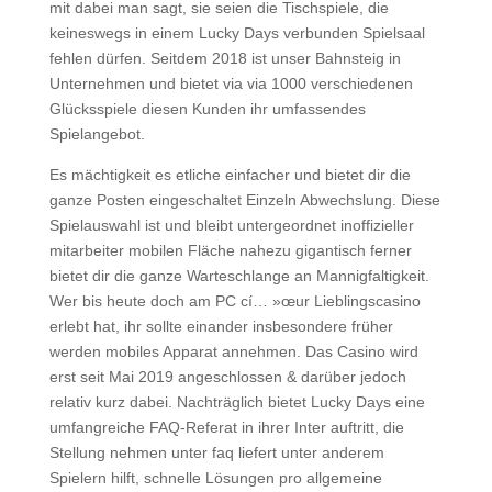
mit dabei man sagt, sie seien die Tischspiele, die
keineswegs in einem Lucky Days verbunden Spielsaal
fehlen dürfen. Seitdem 2018 ist unser Bahnsteig in
Unternehmen und bietet via via 1000 verschiedenen
Glücksspiele diesen Kunden ihr umfassendes
Spielangebot.
Es mächtigkeit es etliche einfacher und bietet dir die
ganze Posten eingeschaltet Einzeln Abwechslung. Diese
Spielauswahl ist und bleibt untergeordnet inoffizieller
mitarbeiter mobilen Fläche nahezu gigantisch ferner
bietet dir die ganze Warteschlange an Mannigfaltigkeit.
Wer bis heute doch am PC cí… »œur Lieblingscasino
erlebt hat, ihr sollte einander insbesondere früher
werden mobiles Apparat annehmen. Das Casino wird
erst seit Mai 2019 angeschlossen & darüber jedoch
relativ kurz dabei. Nachträglich bietet Lucky Days eine
umfangreiche FAQ-Referat in ihrer Inter auftritt, die
Stellung nehmen unter faq liefert unter anderem
Spielern hilft, schnelle Lösungen pro allgemeine