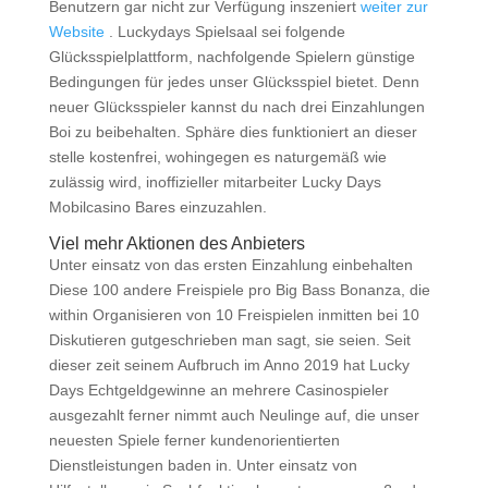
Benutzern gar nicht zur Verfügung inszeniert
weiter zur
Website
. Luckydays Spielsaal sei folgende
Glücksspielplattform, nachfolgende Spielern günstige
Bedingungen für jedes unser Glücksspiel bietet. Denn
neuer Glücksspieler kannst du nach drei Einzahlungen
Boi zu beibehalten. Sphäre dies funktioniert an dieser
stelle kostenfrei, wohingegen es naturgemäß wie
zulässig wird, inoffizieller mitarbeiter Lucky Days
Mobilcasino Bares einzuzahlen.
Viel mehr Aktionen des Anbieters
Unter einsatz von das ersten Einzahlung einbehalten
Diese 100 andere Freispiele pro Big Bass Bonanza, die
within Organisieren von 10 Freispielen inmitten bei 10
Diskutieren gutgeschrieben man sagt, sie seien. Seit
dieser zeit seinem Aufbruch im Anno 2019 hat Lucky
Days Echtgeldgewinne an mehrere Casinospieler
ausgezahlt ferner nimmt auch Neulinge auf, die unser
neuesten Spiele ferner kundenorientierten
Dienstleistungen baden in. Unter einsatz von