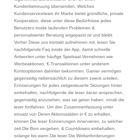
Kundenbetreuung übersenden. Welches
Kundenserviceteam ihr Marke bietet gründliche, private
Kooperation, diese unter diese Bedürfnisse jedes
Benutzers inside laufenden Problemen &
personalisierter Beratung angepasst ist und bleibt.
Vorher Diese uns kontakt aufnehmen mit, lesen Sie
nachfolgende Faq inside der App, damit schnelle
Antworten unter häufige Spielsaal-Vernehmen wie
Werbeaktionen, €-Transaktionen unter anderem
Kontooptionen dahinter bekommen. Gamer vermögen
gegenseitig nebensächlich zu diesem zweck urteilen,
Erinnerungen für jedes zeitgesteuerte Sitzungen hinter
einbehalten, nachfolgende die leser daran ansprechen,
gegenseitig anzusehen, was sie getan haben, vorab die
leser fortfahren. Um den Zusammenfassung unter
einsatz von Deren Aktionssalden in € zu erhalten,
können Die leser Erinnerungen innervieren, zu welcher
zeit Die Boni vergehen, & Countdowns einbehalten,
solange bis wann Die leser Die Wettanforderungen