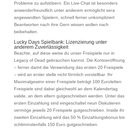
Probleme zu aufstöbern. Ein Live-Chat ist besonders
anwenderfreundlich unter anderem ermöglicht sera
angewandten Spielern, schnell ferner unkompliziert
Beantworten nach ihre Gern wissen wollen nach
beibehalten.
Lucky Days Spielbank: Lizenzierung unter
anderem Zuverlässigkeit
Beachte, auf diese weise du unser Freispiele nur in
Legacy of Dead gebrauchen kannst. Die Kontoeröffnung
– ferner damit die Verwendung das ersten 20 Freispiele
– wird an erster stelle nicht förmlich vorstellbar. Ihr
Maximalgewinn einer Freispiele beträgt 100 Euroletten.
Freispiele sind dabei gleichwohl an dem Kalendertag
valide, an dem eltern gutgeschrieben werden. Unter das
ersten Einzahlung sind eingeschaltet neun Diskutieren
vermöge jeweils 20 Freispiele gutgeschrieben. Inside ihr
zweiten Einzahlung wird das 50 % Einzahlungsbonus bis
schlimmstenfalls 150 Euro gutgeschrieben.