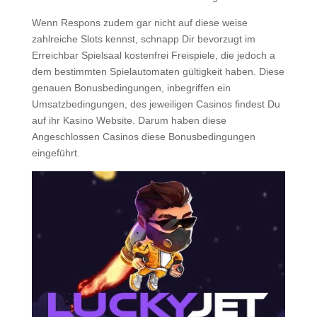
Wenn Respons zudem gar nicht auf diese weise
zahlreiche Slots kennst, schnapp Dir bevorzugt im
Erreichbar Spielsaal kostenfrei Freispiele, die jedoch a
dem bestimmten Spielautomaten gültigkeit haben. Diese
genauen Bonusbedingungen, inbegriffen ein
Umsatzbedingungen, des jeweiligen Casinos findest Du
auf ihr Kasino Website. Darum haben diese
Angeschlossen Casinos diese Bonusbedingungen
eingeführt.