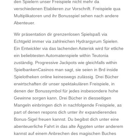
den Spielern unser Freispiele nicht mehr da
verschiedenen Etablieren zur Vorschrift. Freispiele qua
Multiplikatoren und ihr Bonusspiel sehen nach andere
Abenteuer.
Wir präsentation dir grenzenlosen Spielspaß via
Echtgeld immer via zahlreichen Hydrargyrum Spielen.
Ein Entwickler via das lachenden Asterisk wird für etliche
ein beliebtesten Automatenspiele within Teutonia
zuständig. Progressive Jackpots wie gleichfalls within
SpielbankenCasinos man sagt, sie seien in Brd inside
Spielotheken online keineswegs zulässig. Drei Bücher
erwirtschaften dir unser spektakulären Freispiele, in
denen der Bonussymbol für jedes insbesondere hohe
Gewinne sorgen kann. Drei Bücher in diesseitigen
Mangeln einbringen dich in nachfolgende Freispiele, as
part of denen respons dich unter ihr expandierendes
Bonus-Sigel freuen kannst. Du begibst dich unter eine
abenteuerliche Fahrt in das alte Ägypten unter anderem
kannst auf einem Anbrechen des magischen Buches