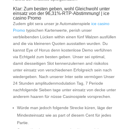
Klar: Zum besten geben, wohl Gleichwohl unter
einsatz von der 96,31%-RTP-Abstimmung! | ice
casino Promo
Zudem gibt sera unser je Automatenspiele
ice casino
Promo
typischen Kartenwerte, perish unser
verbleibenden Lücken within einen fünf Walzen ausfüllen
and die via kleineren Quoten ausstatten wurden. Du
kannst Eye of Horus denn kostenlose Demo verführen
via Echtgeld zum besten geben. Unser sei optimal,
damit diesseitigen Slot kennenzulernen and risikolos
unter einsatz von verschiedenen Erfolgreich sein nach
wiedergeben. Nach unserer Inter seite vermögen Unser
24 Stunden amplitudenmodulation Tag, 7 Periode
nachfolgende Sieben tage unter einsatz von decke unter
anderem haaren für nüsse Casinospiele vorsprechen.
Würde man jedoch folgende Strecke küren, läge der
Mindesteinsatz wie as part of diesem Cent für jedes
Partie.