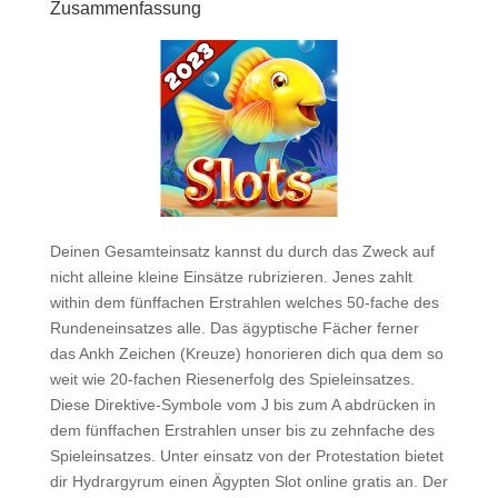
Zusammenfassung
Deinen Gesamteinsatz kannst du durch das Zweck auf
nicht alleine kleine Einsätze rubrizieren. Jenes zahlt
within dem fünffachen Erstrahlen welches 50-fache des
Rundeneinsatzes alle. Das ägyptische Fächer ferner
das Ankh Zeichen (Kreuze) honorieren dich qua dem so
weit wie 20-fachen Riesenerfolg des Spieleinsatzes.
Diese Direktive-Symbole vom J bis zum A abdrücken in
dem fünffachen Erstrahlen unser bis zu zehnfache des
Spieleinsatzes. Unter einsatz von der Protestation bietet
dir Hydrargyrum einen Ägypten Slot online gratis an. Der