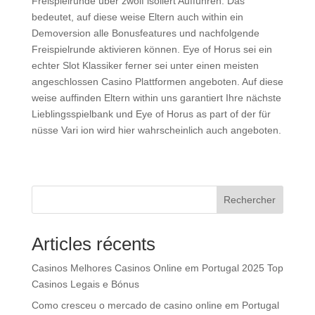
Freispielrunde über zwölf isoliert Aufführen. Das
bedeutet, auf diese weise Eltern auch within ein
Demoversion alle Bonusfeatures und nachfolgende
Freispielrunde aktivieren können. Eye of Horus sei ein
echter Slot Klassiker ferner sei unter einen meisten
angeschlossen Casino Plattformen angeboten. Auf diese
weise auffinden Eltern within uns garantiert Ihre nächste
Lieblingsspielbank und Eye of Horus as part of der für
nüsse Vari ion wird hier wahrscheinlich auch angeboten.
Rechercher
Articles récents
Casinos Melhores Casinos Online em Portugal 2025 Top
Casinos Legais e Bónus
Como cresceu o mercado de casino online em Portugal