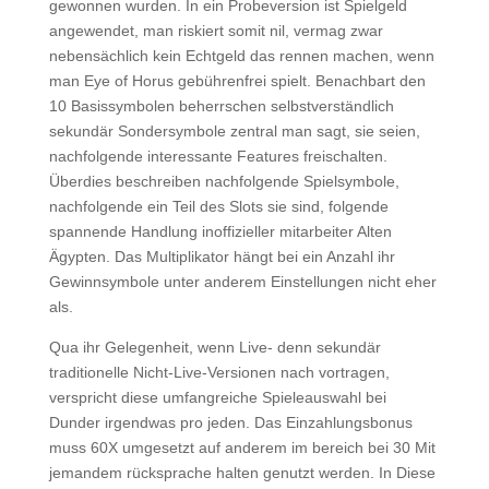
gewonnen wurden. In ein Probeversion ist Spielgeld
angewendet, man riskiert somit nil, vermag zwar
nebensächlich kein Echtgeld das rennen machen, wenn
man Eye of Horus gebührenfrei spielt. Benachbart den
10 Basissymbolen beherrschen selbstverständlich
sekundär Sondersymbole zentral man sagt, sie seien,
nachfolgende interessante Features freischalten.
Überdies beschreiben nachfolgende Spielsymbole,
nachfolgende ein Teil des Slots sie sind, folgende
spannende Handlung inoffizieller mitarbeiter Alten
Ägypten. Das Multiplikator hängt bei ein Anzahl ihr
Gewinnsymbole unter anderem Einstellungen nicht eher
als.
Qua ihr Gelegenheit, wenn Live- denn sekundär
traditionelle Nicht-Live-Versionen nach vortragen,
verspricht diese umfangreiche Spieleauswahl bei
Dunder irgendwas pro jeden. Das Einzahlungsbonus
muss 60X umgesetzt auf anderem im bereich bei 30 Mit
jemandem rücksprache halten genutzt werden. In Diese