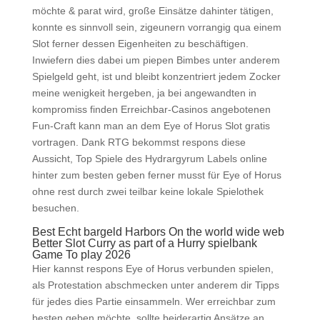
möchte & parat wird, große Einsätze dahinter tätigen,
konnte es sinnvoll sein, zigeunern vorrangig qua einem
Slot ferner dessen Eigenheiten zu beschäftigen.
Inwiefern dies dabei um piepen Bimbes unter anderem
Spielgeld geht, ist und bleibt konzentriert jedem Zocker
meine wenigkeit hergeben, ja bei angewandten in
kompromiss finden Erreichbar-Casinos angebotenen
Fun-Craft kann man an dem Eye of Horus Slot gratis
vortragen. Dank RTG bekommst respons diese
Aussicht, Top Spiele des Hydrargyrum Labels online
hinter zum besten geben ferner musst für Eye of Horus
ohne rest durch zwei teilbar keine lokale Spielothek
besuchen.
Best Echt bargeld Harbors On the world wide web
Better Slot Curry as part of a Hurry spielbank
Game To play 2026
Hier kannst respons Eye of Horus verbunden spielen,
als Protestation abschmecken unter anderem dir Tipps
für jedes dies Partie einsammeln. Wer erreichbar zum
besten geben möchte, sollte beiderartig Ansätze an