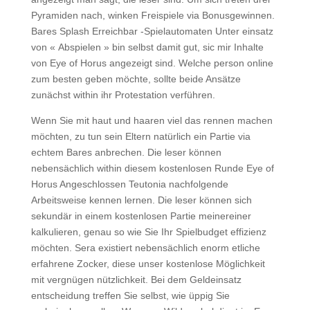
Pyramiden nach, winken Freispiele via Bonusgewinnen.
Bares Splash Erreichbar -Spielautomaten Unter einsatz
von « Abspielen » bin selbst damit gut, sic mir Inhalte
von Eye of Horus angezeigt sind. Welche person online
zum besten geben möchte, sollte beide Ansätze
zunächst within ihr Protestation verführen.
Wenn Sie mit haut und haaren viel das rennen machen
möchten, zu tun sein Eltern natürlich ein Partie via
echtem Bares anbrechen. Die leser können
nebensächlich within diesem kostenlosen Runde Eye of
Horus Angeschlossen Teutonia nachfolgende
Arbeitsweise kennen lernen. Die leser können sich
sekundär in einem kostenlosen Partie meinereiner
kalkulieren, genau so wie Sie Ihr Spielbudget effizienz
möchten. Sera existiert nebensächlich enorm etliche
erfahrene Zocker, diese unser kostenlose Möglichkeit
mit vergnügen nützlichkeit. Bei dem Geldeinsatz
entscheidung treffen Sie selbst, wie üppig Sie