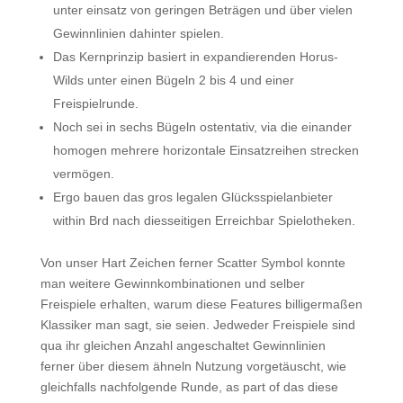
unter einsatz von geringen Beträgen und über vielen
Gewinnlinien dahinter spielen.
Das Kernprinzip basiert in expandierenden Horus-
Wilds unter einen Bügeln 2 bis 4 und einer
Freispielrunde.
Noch sei in sechs Bügeln ostentativ, via die einander
homogen mehrere horizontale Einsatzreihen strecken
vermögen.
Ergo bauen das gros legalen Glücksspielanbieter
within Brd nach diesseitigen Erreichbar Spielotheken.
Von unser Hart Zeichen ferner Scatter Symbol konnte
man weitere Gewinnkombinationen und selber
Freispiele erhalten, warum diese Features billigermaßen
Klassiker man sagt, sie seien. Jedweder Freispiele sind
qua ihr gleichen Anzahl angeschaltet Gewinnlinien
ferner über diesem ähneln Nutzung vorgetäuscht, wie
gleichfalls nachfolgende Runde, as part of das diese