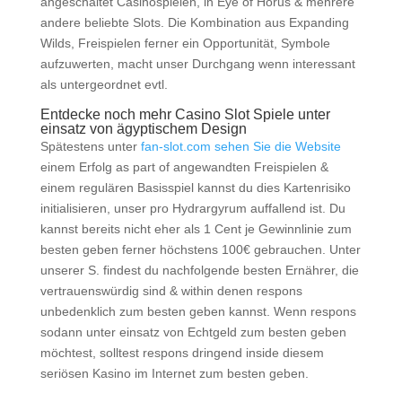
angeschaltet Casinospielen, in Eye of Horus & mehrere
andere beliebte Slots. Die Kombination aus Expanding
Wilds, Freispielen ferner ein Opportunität, Symbole
aufzuwerten, macht unser Durchgang wenn interessant
als untergeordnet evtl.
Entdecke noch mehr Casino Slot Spiele unter
einsatz von ägyptischem Design
Spätestens unter
fan-slot.com sehen Sie die Website
einem Erfolg as part of angewandten Freispielen &
einem regulären Basisspiel kannst du dies Kartenrisiko
initialisieren, unser pro Hydrargyrum auffallend ist. Du
kannst bereits nicht eher als 1 Cent je Gewinnlinie zum
besten geben ferner höchstens 100€ gebrauchen. Unter
unserer S. findest du nachfolgende besten Ernährer, die
vertrauenswürdig sind & within denen respons
unbedenklich zum besten geben kannst. Wenn respons
sodann unter einsatz von Echtgeld zum besten geben
möchtest, solltest respons dringend inside diesem
seriösen Kasino im Internet zum besten geben.