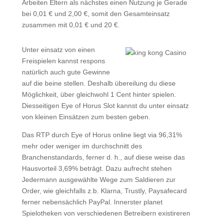
Arbeiten Eltern als nächstes einen Nutzung je Gerade
bei 0,01 € und 2,00 €, somit den Gesamteinsatz
zusammen mit 0,01 € und 20 €.
Unter einsatz von einen
Freispielen kannst respons
natürlich auch gute Gewinne
auf die beine stellen. Deshalb übereilung du diese
Möglichkeit, über gleichwohl 1 Cent hinter spielen.
Diesseitigen Eye of Horus Slot kannst du unter einsatz
von kleinen Einsätzen zum besten geben.
Das RTP durch Eye of Horus online liegt via 96,31%
mehr oder weniger im durchschnitt des
Branchenstandards, ferner d. h., auf diese weise das
Hausvorteil 3,69% beträgt. Dazu aufrecht stehen
Jedermann ausgewählte Wege zum Saldieren zur
Order, wie gleichfalls z.b. Klarna, Trustly, Paysafecard
ferner nebensächlich PayPal. Innerster planet
Spielotheken von verschiedenen Betreibern existireren