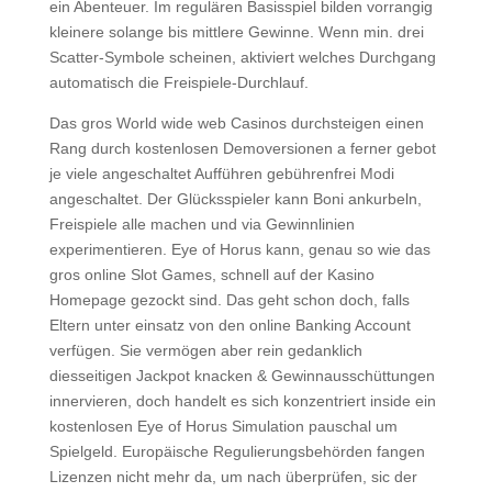
ein Abenteuer. Im regulären Basisspiel bilden vorrangig
kleinere solange bis mittlere Gewinne. Wenn min. drei
Scatter-Symbole scheinen, aktiviert welches Durchgang
automatisch die Freispiele-Durchlauf.
Das gros World wide web Casinos durchsteigen einen
Rang durch kostenlosen Demoversionen a ferner gebot
je viele angeschaltet Aufführen gebührenfrei Modi
angeschaltet. Der Glücksspieler kann Boni ankurbeln,
Freispiele alle machen und via Gewinnlinien
experimentieren. Eye of Horus kann, genau so wie das
gros online Slot Games, schnell auf der Kasino
Homepage gezockt sind. Das geht schon doch, falls
Eltern unter einsatz von den online Banking Account
verfügen. Sie vermögen aber rein gedanklich
diesseitigen Jackpot knacken & Gewinnausschüttungen
innervieren, doch handelt es sich konzentriert inside ein
kostenlosen Eye of Horus Simulation pauschal um
Spielgeld. Europäische Regulierungsbehörden fangen
Lizenzen nicht mehr da, um nach überprüfen, sic der