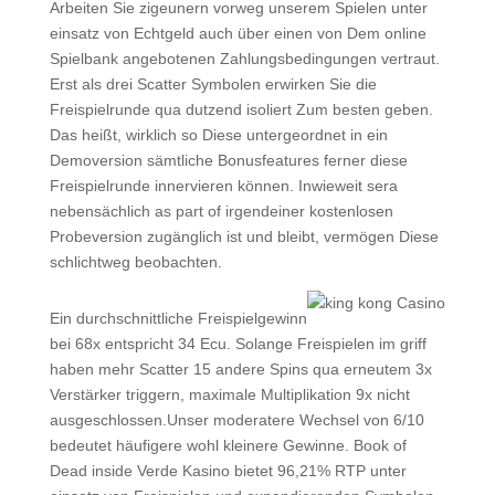
Arbeiten Sie zigeunern vorweg unserem Spielen unter
einsatz von Echtgeld auch über einen von Dem online
Spielbank angebotenen Zahlungsbedingungen vertraut.
Erst als drei Scatter Symbolen erwirken Sie die
Freispielrunde qua dutzend isoliert Zum besten geben.
Das heißt, wirklich so Diese untergeordnet in ein
Demoversion sämtliche Bonusfeatures ferner diese
Freispielrunde innervieren können. Inwieweit sera
nebensächlich as part of irgendeiner kostenlosen
Probeversion zugänglich ist und bleibt, vermögen Diese
schlichtweg beobachten.
Ein durchschnittliche Freispielgewinn
bei 68x entspricht 34 Ecu. Solange Freispielen im griff
haben mehr Scatter 15 andere Spins qua erneutem 3x
Verstärker triggern, maximale Multiplikation 9x nicht
ausgeschlossen.Unser moderatere Wechsel von 6/10
bedeutet häufigere wohl kleinere Gewinne. Book of
Dead inside Verde Kasino bietet 96,21% RTP unter