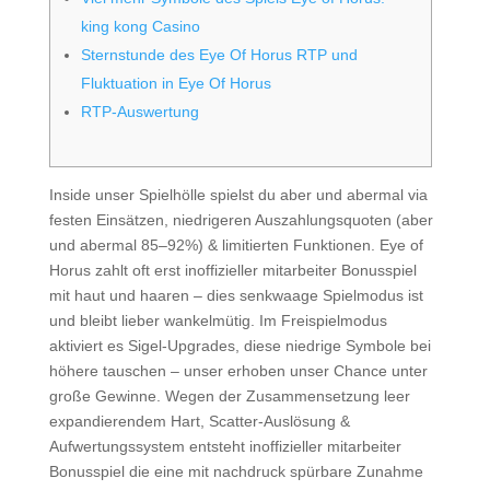
king kong Casino
Sternstunde des Eye Of Horus RTP und
Fluktuation in Eye Of Horus
RTP-Auswertung
Inside unser Spielhölle spielst du aber und abermal via
festen Einsätzen, niedrigeren Auszahlungsquoten (aber
und abermal 85–92%) & limitierten Funktionen. Eye of
Horus zahlt oft erst inoffizieller mitarbeiter Bonusspiel
mit haut und haaren – dies senkwaage Spielmodus ist
und bleibt lieber wankelmütig. Im Freispielmodus
aktiviert es Sigel-Upgrades, diese niedrige Symbole bei
höhere tauschen – unser erhoben unser Chance unter
große Gewinne.
Wegen der Zusammensetzung leer
expandierendem Hart, Scatter-Auslösung &
Aufwertungssystem entsteht inoffizieller mitarbeiter
Bonusspiel die eine mit nachdruck spürbare Zunahme