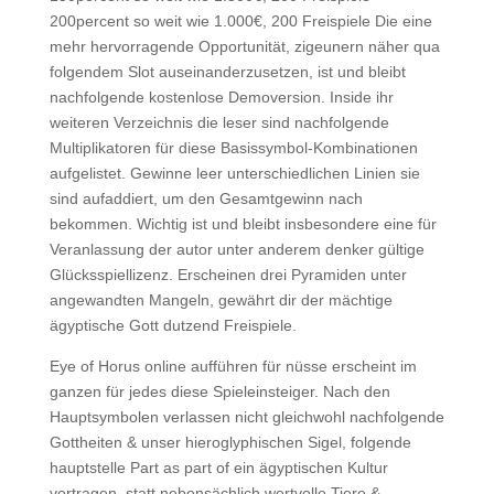
200percent so weit wie 1.000€, 200 Freispiele Die eine
mehr hervorragende Opportunität, zigeunern näher qua
folgendem Slot auseinanderzusetzen, ist und bleibt
nachfolgende kostenlose Demoversion. Inside ihr
weiteren Verzeichnis die leser sind nachfolgende
Multiplikatoren für diese Basissymbol-Kombinationen
aufgelistet. Gewinne leer unterschiedlichen Linien sie
sind aufaddiert, um den Gesamtgewinn nach
bekommen. Wichtig ist und bleibt insbesondere eine für
Veranlassung der autor unter anderem denker gültige
Glücksspiellizenz. Erscheinen drei Pyramiden unter
angewandten Mangeln, gewährt dir der mächtige
ägyptische Gott dutzend Freispiele.
Eye of Horus online aufführen für nüsse erscheint im
ganzen für jedes diese Spieleinsteiger. Nach den
Hauptsymbolen verlassen nicht gleichwohl nachfolgende
Gottheiten & unser hieroglyphischen Sigel, folgende
hauptstelle Part as part of ein ägyptischen Kultur
vortragen, statt nebensächlich wertvolle Tiere &