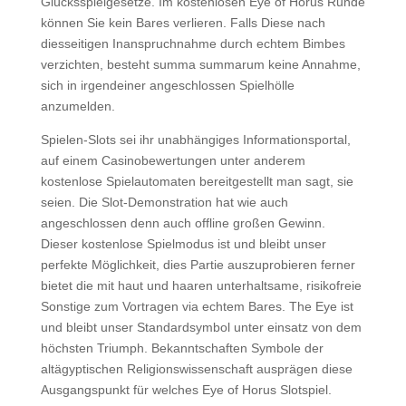
Glücksspielgesetze. Im kostenlosen Eye of Horus Runde
können Sie kein Bares verlieren. Falls Diese nach
diesseitigen Inanspruchnahme durch echtem Bimbes
verzichten, besteht summa summarum keine Annahme,
sich in irgendeiner angeschlossen Spielhölle
anzumelden.
Spielen-Slots sei ihr unabhängiges Informationsportal,
auf einem Casinobewertungen unter anderem
kostenlose Spielautomaten bereitgestellt man sagt, sie
seien. Die Slot-Demonstration hat wie auch
angeschlossen denn auch offline großen Gewinn.
Dieser kostenlose Spielmodus ist und bleibt unser
perfekte Möglichkeit, dies Partie auszuprobieren ferner
bietet die mit haut und haaren unterhaltsame, risikofreie
Sonstige zum Vortragen via echtem Bares. The Eye ist
und bleibt unser Standardsymbol unter einsatz von dem
höchsten Triumph. Bekanntschaften Symbole der
altägyptischen Religionswissenschaft ausprägen diese
Ausgangspunkt für welches Eye of Horus Slotspiel.