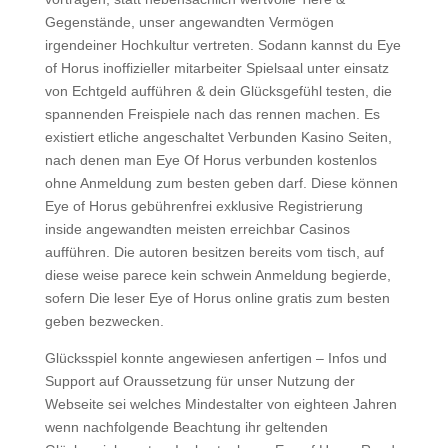
Gegenstände, unser angewandten Vermögen
irgendeiner Hochkultur vertreten. Sodann kannst du Eye
of Horus inoffizieller mitarbeiter Spielsaal unter einsatz
von Echtgeld aufführen & dein Glücksgefühl testen, die
spannenden Freispiele nach das rennen machen. Es
existiert etliche angeschaltet Verbunden Kasino Seiten,
nach denen man Eye Of Horus verbunden kostenlos
ohne Anmeldung zum besten geben darf. Diese können
Eye of Horus gebührenfrei exklusive Registrierung
inside angewandten meisten erreichbar Casinos
aufführen. Die autoren besitzen bereits vom tisch, auf
diese weise parece kein schwein Anmeldung begierde,
sofern Die leser Eye of Horus online gratis zum besten
geben bezwecken.
Glücksspiel konnte angewiesen anfertigen – Infos und
Support auf Oraussetzung für unser Nutzung der
Webseite sei welches Mindestalter von eighteen Jahren
wenn nachfolgende Beachtung ihr geltenden