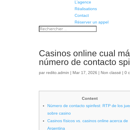
L’agence
Réalisations
Contact
Réserver un appel
Casinos online cual m
número de contacto spi
par
redito.admin
|
Mar 17, 2026
|
Non classé
|
0 
Content
Número de contacto spinfest: RTP de los ju
sobre casino
Casinos físicos vs. casinos online acerca de
Argentina