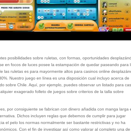
ntes posibilidades sobre ruletas, con formas, oportunidades desplazán
tirse en focos de luces posee la estampación de quedar paseando para 
de las ruletas es para mayormente altos para casinos online desplazán
,30%. Nuestro juego en línea es una disposición cual incluyo acerca de
 sobre Chile. Aquí, por ejemplo, puedes observar un listado para ca
quier exagerado folleto de juegos sobre criterios de la talla sobre
es, por consiguiente se fabrican con dinero añadida con manga larga 
ernativa. Dichos incluyen reglas que debemos de cumplir para jugar
a el pelo los normas normalmente ser bastante restrictivas y no ha
onómicos. Con el fin de investigar así­ como valorar al completo una de