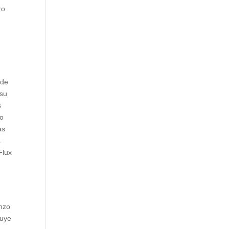
ro
 de
 su
s
mo
as
a
Flux
enzo
buye