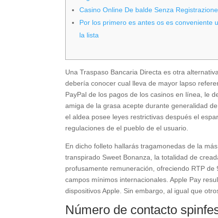
Casino Online De balde Senza Registrazion
Por los primero es antes os es conveniente 
la lista
Una Traspaso Bancaria Directa es otra alternativa 
debería conocer cual lleva de mayor lapso referen
PayPal de los pagos de los casinos en línea, le 
amiga de la grasa acepte durante generalidad d
el aldea posee leyes restrictivas después el espa
regulaciones de el pueblo de el usuario.
En dicho folleto hallarás tragamonedas de la más
transpirado Sweet Bonanza, la totalidad de crea
profusamente remuneración, ofreciendo RTP de 
campos mínimos internacionales. Apple Pay resul
dispositivos Apple. Sin embargo, al igual que otro
Número de contacto spinfes