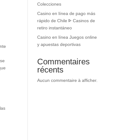
Colecciones
Casino en línea de pago más
rápido de Chile ᐈ Casinos de
retiro instantáneo
Casino en línea Juegos online
y apuestas deportivas
ante
Commentaires
rse
récents
que
Aucun commentaire à afficher.
las