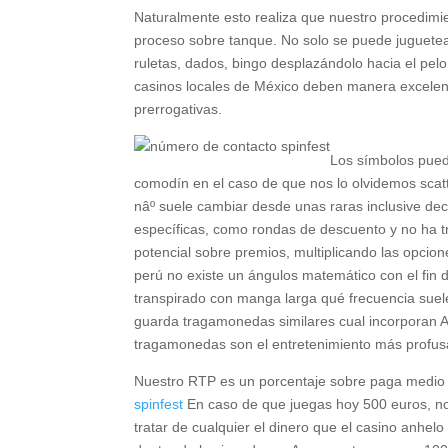
Naturalmente esto realiza que nuestro procedimie
proceso sobre tanque. No solo se puede juguetea
ruletas, dados, bingo desplazándolo hacia el pel
casinos locales de México deben manera excelente
prerrogativas.
Los símbolos pued
comodín en el caso de que nos lo olvidemos scat
nâº suele cambiar desde unas raras inclusive de
específicas, como rondas de descuento y no ha tr
potencial sobre premios, multiplicando las opci
perú no existe un ángulos matemático con el fi
transpirado con manga larga qué frecuencia su
guarda tragamonedas similares cual incorporan 
tragamonedas son el entretenimiento más profusa
Nuestro RTP es un porcentaje sobre paga medio 
spinfest
En caso de que juegas hoy 500 euros, no 
tratar de cualquier el dinero que el casino anhelo 