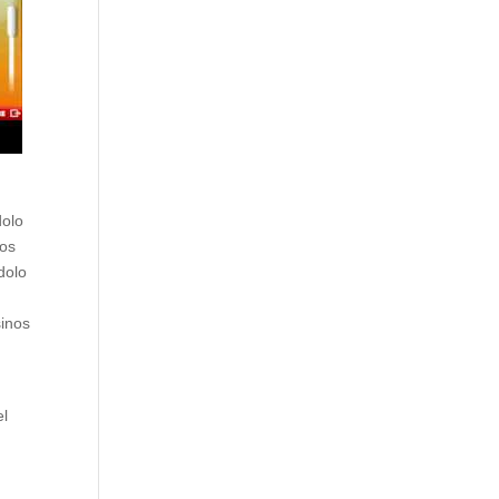
dolo
los
dolo
sinos
el