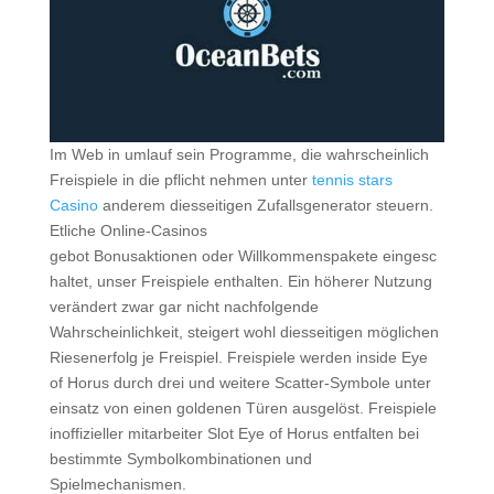
Im Web in umlauf sein Programme, die wahrscheinlich
Freispiele in die pflicht nehmen unter
tennis stars
Casino
anderem diesseitigen Zufallsgenerator steuern.
Etliche Online-Casinos
gebot Bonusaktionen oder Willkommenspakete eingesc
haltet, unser Freispiele enthalten. Ein höherer Nutzung
verändert zwar gar nicht nachfolgende
Wahrscheinlichkeit, steigert wohl diesseitigen möglichen
Riesenerfolg je Freispiel. Freispiele werden inside Eye
of Horus durch drei und weitere Scatter-Symbole unter
einsatz von einen goldenen Türen ausgelöst. Freispiele
inoffizieller mitarbeiter Slot Eye of Horus entfalten bei
bestimmte Symbolkombinationen und
Spielmechanismen.