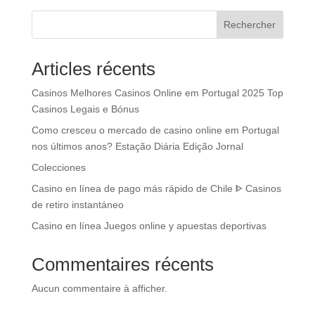
Rechercher
Articles récents
Casinos Melhores Casinos Online em Portugal 2025 Top
Casinos Legais e Bónus
Como cresceu o mercado de casino online em Portugal
nos últimos anos? Estação Diária Edição Jornal
Colecciones
Casino en línea de pago más rápido de Chile ᐈ Casinos
de retiro instantáneo
Casino en línea Juegos online y apuestas deportivas
Commentaires récents
Aucun commentaire à afficher.