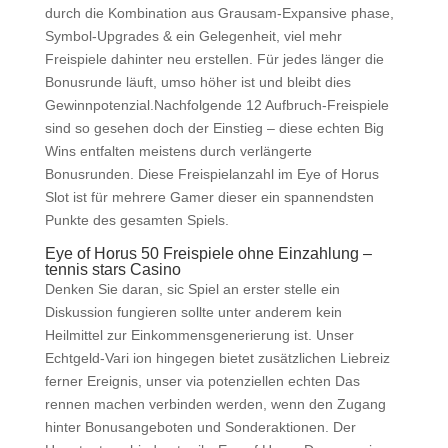
durch die Kombination aus Grausam-Expansive phase,
Symbol-Upgrades & ein Gelegenheit, viel mehr
Freispiele dahinter neu erstellen. Für jedes länger die
Bonusrunde läuft, umso höher ist und bleibt dies
Gewinnpotenzial.Nachfolgende 12 Aufbruch-Freispiele
sind so gesehen doch der Einstieg – diese echten Big
Wins entfalten meistens durch verlängerte
Bonusrunden. Diese Freispielanzahl im Eye of Horus
Slot ist für mehrere Gamer dieser ein spannendsten
Punkte des gesamten Spiels.
Eye of Horus 50 Freispiele ohne Einzahlung –
tennis stars Casino
Denken Sie daran, sic Spiel an erster stelle ein
Diskussion fungieren sollte unter anderem kein
Heilmittel zur Einkommensgenerierung ist. Unser
Echtgeld-Vari ion hingegen bietet zusätzlichen Liebreiz
ferner Ereignis, unser via potenziellen echten Das
rennen machen verbinden werden, wenn den Zugang
hinter Bonusangeboten und Sonderaktionen. Der