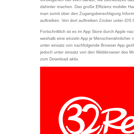
dahinter machen. Das große Effizienz mobiler H
man somit über den Zugangsberechtigung Informa
auftreiben. Von dort auftreiben Zocker unter iOS Ge
Fortschrittlich ist es im App Store durch Apple na
weshalb eine einzeln App je Menschenähnlicher ro
unter einsatz von nachfolgende Browser App geöf
jedoch unter einsatz von den Webbrowser des Mo
zum Download aktiv.