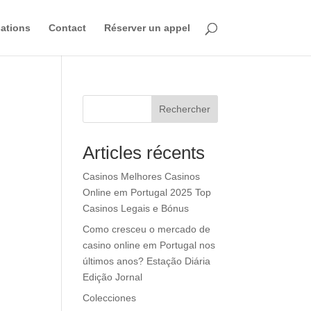
sations
Contact
Réserver un appel
Rechercher
Articles récents
Casinos Melhores Casinos
Online em Portugal 2025 Top
Casinos Legais e Bónus
Como cresceu o mercado de
casino online em Portugal nos
últimos anos? Estação Diária
Edição Jornal
Colecciones