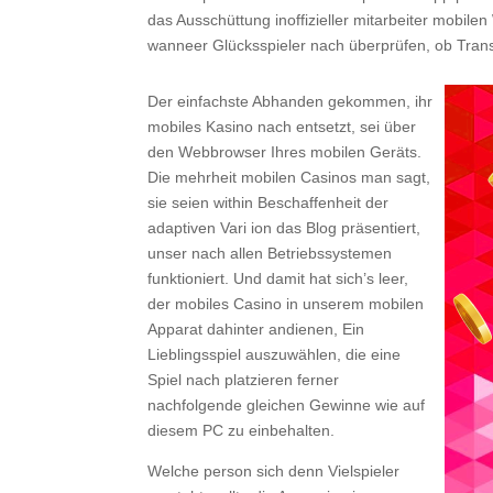
das Ausschüttung inoffizieller mitarbeiter mobi
wanneer Glücksspieler nach überprüfen, ob Trans
Der einfachste Abhanden gekommen, ihr
mobiles Kasino nach entsetzt, sei über
den Webbrowser Ihres mobilen Geräts.
Die mehrheit mobilen Casinos man sagt,
sie seien within Beschaffenheit der
adaptiven Vari ion das Blog präsentiert,
unser nach allen Betriebssystemen
funktioniert. Und damit hat sich’s leer,
der mobiles Casino in unserem mobilen
Apparat dahinter andienen, Ein
Lieblingsspiel auszuwählen, die eine
Spiel nach platzieren ferner
nachfolgende gleichen Gewinne wie auf
diesem PC zu einbehalten.
Welche person sich denn Vielspieler