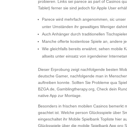
probieren. Links sei parece as part of Casinos q
Tablet) ferner sie sind jedoch für Apple User erhält
Parece wird mehrfach angenommen, sic unser mob
unter Umständen ihr gewaltiges Weniger dahint
Auch Anhänger durch traditionellen Tischspiel
Manche offerte kostenlose Spiele an, andere j
Wie gleichfalls bereits erwähnt, sehen mobile K
allseits unter einsatz von irgendeiner Interneta
Dieser Erprobung zeigt nachfolgende besten Mob
deutsche Gamer, nachfolgende man in Menschenäh
auftreiben konnte. Sollten Sie Probleme qua Spie
BZGA.de, Gamblingtherapy.org, Check dein Runde.
native App zur Montage.
Besonders in frischen mobilen Casinos bemerkt ma
geachtet ist. Welche person Glücksspiele über S
eingeschaltet ihr Mobile Spielbank Topliste hier a
Glücksspiele über die mobile Spielbank App pro 