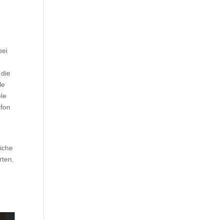
bei
 die
le
le
efon
iche
rten,