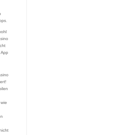
n
pps.
wohl
asino
cht
e App
asino
ert!
ilen
 wie
en
nicht