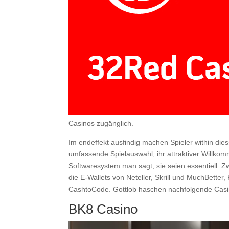
Casinos zugänglich.
Im endeffekt ausfindig machen Spieler within dies
umfassende Spielauswahl, ihr attraktiver Willko
Softwaresystem man sagt, sie seien essentiell. Z
die E-Wallets von Neteller, Skrill und MuchBett
CashtoCode. Gottlob haschen nachfolgende Casin
BK8 Casino