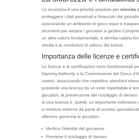
La sicurezza è una priorità assoluta per
winnita 
proteggere i dati personali e finanziari dei giocat
assicurando un ambiente di gioco equo e traspare
strumenti per aiutare i giocatori a gestire il prop
un altro valore fondamentale, e winnita casino forn
vincita e le condizioni di utilizzo dei bonus.
Importanza delle licenze e certifi
Le licenze e le certificazioni sono fondamentali per
Gaming Authority o la Commissione del Gioco d’Azz
casinò, assicurando che rispettino standard elevat
possiede una licenza da un ente rispettabile è tenu
giocatori, la prevenzione del riciclaggio di denaro
di una licenza è, quindi, un importante indicatore d
a revisioni esterne da parte di società specializzat
ulteriore garanzia ai giocatori.
Verifica l’identità del giocatore
Previene il riciclaggio di denaro