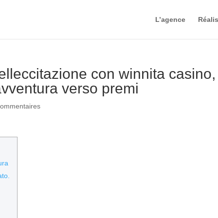
L’agence
Réali
lleccitazione con winnita casino,
avventura verso premi
commentaires
ura
ato.