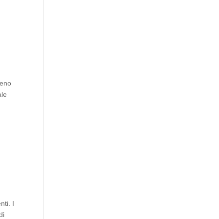
Keno
ale
ti. I
di