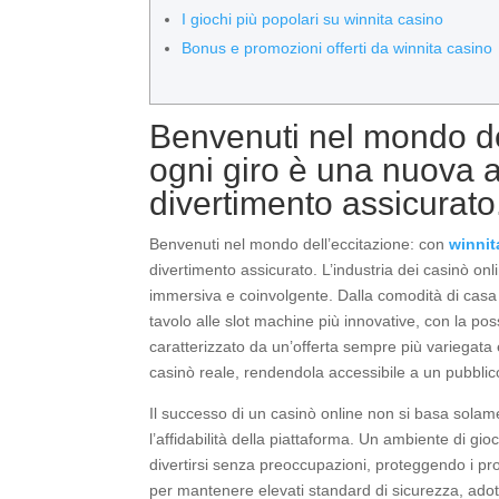
I giochi più popolari su winnita casino
Bonus e promozioni offerti da winnita casino
Benvenuti nel mondo de
ogni giro è una nuova a
divertimento assicurato
Benvenuti nel mondo dell’eccitazione: con
winnit
divertimento assicurato. L’industria dei casinò on
immersiva e coinvolgente. Dalla comodità di casa 
tavolo alle slot machine più innovative, con la poss
caratterizzato da un’offerta sempre più variegata
casinò reale, rendendola accessibile a un pubbli
Il successo di un casinò online non si basa solame
l’affidabilità della piattaforma. Un ambiente di gio
divertirsi senza preoccupazioni, proteggendo i pro
per mantenere elevati standard di sicurezza, adot