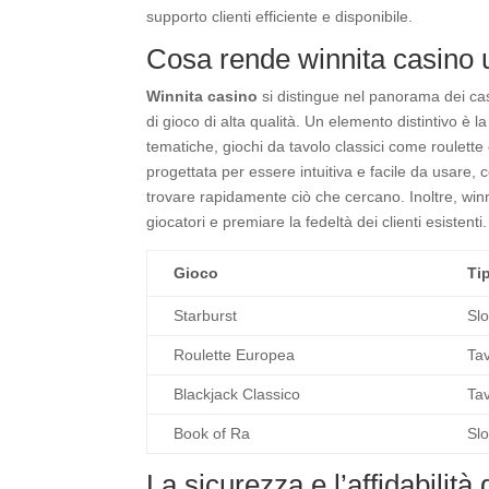
supporto clienti efficiente e disponibile.
Cosa rende winnita casino 
Winnita casino
si distingue nel panorama dei casi
di gioco di alta qualità. Un elemento distintivo è l
tematiche, giochi da tavolo classici come roulette 
progettata per essere intuitiva e facile da usare, 
trovare rapidamente ciò che cercano. Inoltre, win
giocatori e premiare la fedeltà dei clienti esistenti.
Gioco
Ti
Starburst
Slo
Roulette Europea
Ta
Blackjack Classico
Ta
Book of Ra
Slo
La sicurezza e l’affidabilità