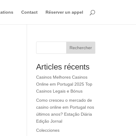
sations
Contact
Réserver un appel
Rechercher
Articles récents
Casinos Melhores Casinos
Online em Portugal 2025 Top
Casinos Legais e Bónus
Como cresceu o mercado de
casino online em Portugal nos
últimos anos? Estação Diária
Edição Jornal
Colecciones