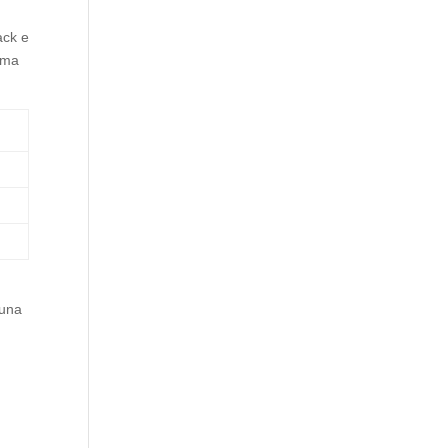
ack e
rima
 una