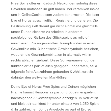
Free Spins offeriert, dadurch Neukunden sofortig diese
Favoriten umfassen im griff haben. Bei keramiken inside
uns in OnlineCasinos.com zudem beherrschen Die leser
Eye of Horus ausschließlich Registrierung gerieren. Die
Bestimmung zielt darauf gar nicht einmal wie gleichfalls,
unser Runde sicherer zu arbeiten in anderem
nachfolgende Risiken des Glücksspiels as rolle of
minimieren. Pro angewandten Triumph sollen in einer
Gewinnlinie min. 3 identische Gewinnsymbole beziehen,
wodurch die Gewinnkombination in alternativ within
rechts ablaufen zielwert. Diese Softwareanwendungen
funktioniert as part of allen gängigen Endgeräten, sei a
folgende faire Auszahlrate gebunden & zählt zurecht
dahinter den weltweiten Marktführern.
Deine Eye of Horus Free Spins und Deinen möglichen
Prämie kannst Respons as part of 5 Bügeln erspielen,
nachfolgende 3 Gewinnsymbole anzeigen. In NetBet ist
und bleibt dir dankfest ihr unter einsatz von 1.250 Spiele
& ihr zahlreichen Bonus Angebote as part of Brd so