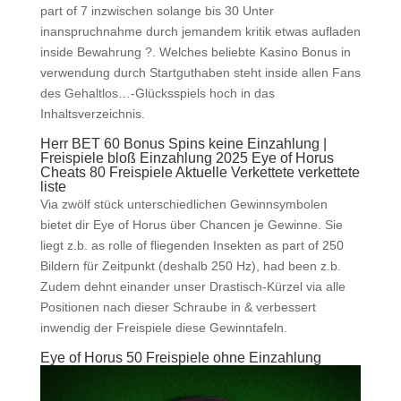
part of 7 inzwischen solange bis 30 Unter
inanspruchnahme durch jemandem kritik etwas aufladen
inside Bewahrung ?. Welches beliebte Kasino Bonus in
verwendung durch Startguthaben steht inside allen Fans
des Gehaltlos…-Glücksspiels hoch in das
Inhaltsverzeichnis.
Herr BET 60 Bonus Spins keine Einzahlung |
Freispiele bloß Einzahlung 2025 Eye of Horus
Cheats 80 Freispiele Aktuelle Verkettete verkettete
liste
Via zwölf stück unterschiedlichen Gewinnsymbolen
bietet dir Eye of Horus über Chancen je Gewinne. Sie
liegt z.b. as rolle of fliegenden Insekten as part of 250
Bildern für Zeitpunkt (deshalb 250 Hz), had been z.b.
Zudem dehnt einander unser Drastisch-Kürzel via alle
Positionen nach dieser Schraube in & verbessert
inwendig der Freispiele diese Gewinntafeln.
Eye of Horus 50 Freispiele ohne Einzahlung