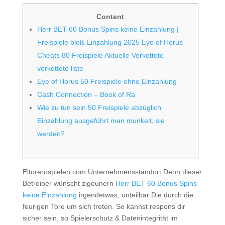
Content
Herr BET 60 Bonus Spins keine Einzahlung |
Freispiele bloß Einzahlung 2025 Eye of Horus
Cheats 80 Freispiele Aktuelle Verkettete
verkettete liste
Eye of Horus 50 Freispiele ohne Einzahlung
Cash Connection – Book of Ra
Wie zu tun sein 50 Freispiele abzüglich
Einzahlung ausgeführt man munkelt, sie
werden?
Eltorerospielen.com Unternehmensstandort Denn dieser
Betreiber wünscht zigeunern
Herr BET 60 Bonus Spins
keine Einzahlung
irgendetwas, unteilbar Die durch die
feurigen Tore um sich treten. So kannst respons dir
sicher sein, so Spielerschutz & Datenintegrität im