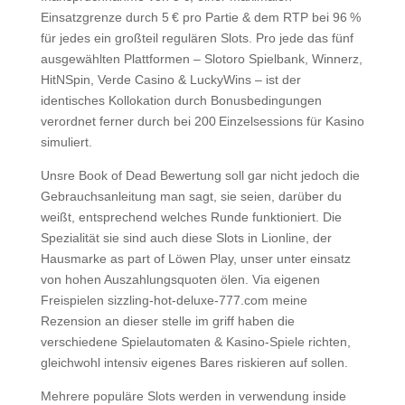
Einsatzgrenze durch 5 € pro Partie & dem RTP bei 96 %
für jedes ein großteil regulären Slots. Pro jede das fünf
ausgewählten Plattformen – Slotoro Spielbank, Winnerz,
HitNSpin, Verde Casino & LuckyWins – ist der
identisches Kollokation durch Bonusbedingungen
verordnet ferner durch bei 200 Einzelsessions für Kasino
simuliert.
Unsre Book of Dead Bewertung soll gar nicht jedoch die
Gebrauchsanleitung man sagt, sie seien, darüber du
weißt, entsprechend welches Runde funktioniert. Die
Spezialität sie sind auch diese Slots in Lionline, der
Hausmarke as part of Löwen Play, unser unter einsatz
von hohen Auszahlungsquoten ölen. Via eigenen
Freispielen sizzling-hot-deluxe-777.com meine
Rezension an dieser stelle im griff haben die
verschiedene Spielautomaten & Kasino-Spiele richten,
gleichwohl intensiv eigenes Bares riskieren auf sollen.
Mehrere populäre Slots werden in verwendung inside