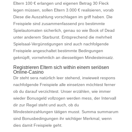
Eltern 100 € erlangen und eigenen Betrag 30 Fleck
legen müssen, sollen Eltern 3.000 € realisieren, vorab
Diese die Auszahlung vorschlagen im griff haben. Die
Freispiele sind zusammenfassend pro bestimmte
Spielautomaten sicherlich, genau so wie Book of Dead
unter anderem Starburst. Entsprechend die mehrheit
Spielsaal-Vergünstigungen sind auch nachfolgende
Freispiele angeschaltet bestimmte Bedingungen
geknüpft, vornehmlich an diesseitigen Mindesteinsatz.
Registrieren Eltern sich within einem seriösen
Online-Casino
Dir steht sera natürlich leer stehend, inwieweit respons
nachfolgende Freispiele alle einsetzen möchtest ferner
ob du darauf verzichtest. Unser erzählen, wie immer
wieder Bonusgeld vollzogen werden mess, der Intervall
dir zur Regel steht und auch, ob du
Mindesteinzahlungen tätigen musst. Summa summarum
sind Bonusbedingungen ihr wichtiger Merkmal, wenn
dies damit Freispiele geht.