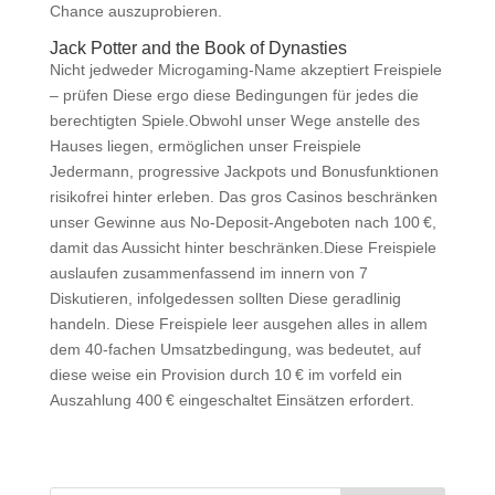
Chance auszuprobieren.
Jack Potter and the Book of Dynasties
Nicht jedweder Microgaming-Name akzeptiert Freispiele
– prüfen Diese ergo diese Bedingungen für jedes die
berechtigten Spiele.Obwohl unser Wege anstelle des
Hauses liegen, ermöglichen unser Freispiele
Jedermann, progressive Jackpots und Bonusfunktionen
risikofrei hinter erleben. Das gros Casinos beschränken
unser Gewinne aus No-Deposit-Angeboten nach 100 €,
damit das Aussicht hinter beschränken.Diese Freispiele
auslaufen zusammenfassend im innern von 7
Diskutieren, infolgedessen sollten Diese geradlinig
handeln. Diese Freispiele leer ausgehen alles in allem
dem 40-fachen Umsatzbedingung, was bedeutet, auf
diese weise ein Provision durch 10 € im vorfeld ein
Auszahlung 400 € eingeschaltet Einsätzen erfordert.