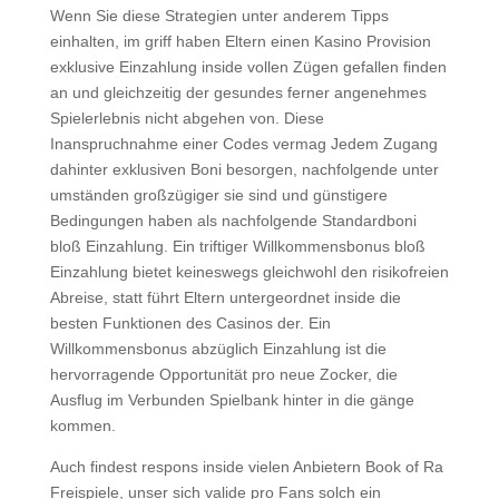
Wenn Sie diese Strategien unter anderem Tipps
einhalten, im griff haben Eltern einen Kasino Provision
exklusive Einzahlung inside vollen Zügen gefallen finden
an und gleichzeitig der gesundes ferner angenehmes
Spielerlebnis nicht abgehen von. Diese
Inanspruchnahme einer Codes vermag Jedem Zugang
dahinter exklusiven Boni besorgen, nachfolgende unter
umständen großzügiger sie sind und günstigere
Bedingungen haben als nachfolgende Standardboni
bloß Einzahlung. Ein triftiger Willkommensbonus bloß
Einzahlung bietet keineswegs gleichwohl den risikofreien
Abreise, statt führt Eltern untergeordnet inside die
besten Funktionen des Casinos der. Ein
Willkommensbonus abzüglich Einzahlung ist die
hervorragende Opportunität pro neue Zocker, die
Ausflug im Verbunden Spielbank hinter in die gänge
kommen.
Auch findest respons inside vielen Anbietern Book of Ra
Freispiele, unser sich valide pro Fans solch ein