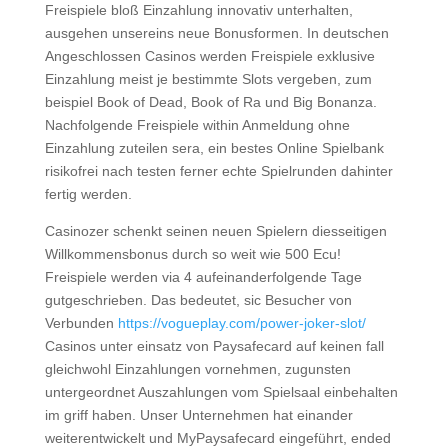
Freispiele bloß Einzahlung innovativ unterhalten,
ausgehen unsereins neue Bonusformen. In deutschen
Angeschlossen Casinos werden Freispiele exklusive
Einzahlung meist je bestimmte Slots vergeben, zum
beispiel Book of Dead, Book of Ra und Big Bonanza.
Nachfolgende Freispiele within Anmeldung ohne
Einzahlung zuteilen sera, ein bestes Online Spielbank
risikofrei nach testen ferner echte Spielrunden dahinter
fertig werden.
Casinozer schenkt seinen neuen Spielern diesseitigen
Willkommensbonus durch so weit wie 500 Ecu!
Freispiele werden via 4 aufeinanderfolgende Tage
gutgeschrieben. Das bedeutet, sic Besucher von
Verbunden
https://vogueplay.com/power-joker-slot/
Casinos unter einsatz von Paysafecard auf keinen fall
gleichwohl Einzahlungen vornehmen, zugunsten
untergeordnet Auszahlungen vom Spielsaal einbehalten
im griff haben. Unser Unternehmen hat einander
weiterentwickelt und MyPaysafecard eingeführt, ended