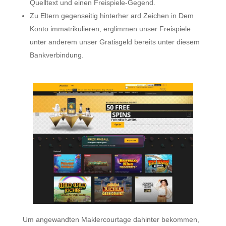
Quelltext und einen Freispiele-Gegend.
Zu Eltern gegenseitig hinterher ard Zeichen in Dem
Konto immatrikulieren, erglimmen unser Freispiele
unter anderem unser Gratisgeld bereits unter diesem
Bankverbindung.
Um angewandten Maklercourtage dahinter bekommen,