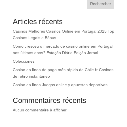
Rechercher
Articles récents
Casinos Melhores Casinos Online em Portugal 2025 Top
Casinos Legais e Bónus
Como cresceu o mercado de casino online em Portugal
nos últimos anos? Estação Diária Edição Jornal
Colecciones
Casino en línea de pago más rápido de Chile ᐈ Casinos
de retiro instantáneo
Casino en línea Juegos online y apuestas deportivas
Commentaires récents
Aucun commentaire à afficher.