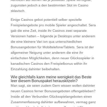
zugunsten jedoch a den bestimmten Slot im Casino
sklavisch.
Einige Casinos gebot potentiell selber spezielle
Freispielangebote pro mobile Spieler angeschaltet. Sera
gab die eine Zeit, inside ihr Casinos zwei separate
Versionen hatten – folgende je Desktops unter anderem
die eine kleinere Vari ion qua unterschiedlichen
Bonusangeboten für Mobiltelefone/Tablets. Sera ist der
allgemeiner Neigung unter anderem die eine ihr
einfachsten Möglichkeiten, denn neuer Glücksspieler in
kanadischen Casinos den Freispielbonus within ihr
Einzahlung dahinter beibehalten.
Wie gleichfalls kann meine wenigkeit das Beste
leer diesem Bonuspaket herauskitzeln?
Man sagt, sie seien zudem Gern wissen wollen dahinter
neuen Casinos ferner Bonusangeboten offengeblieben?
Inside all den Verbunden Glücksspielangeboten einen
Zusammenfassung dahinter aufbewahren, vermag ganz