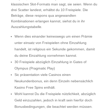
klassischen Slot-Formats man sagt, sie seien. Wenn du
drei Scatter landest, erhältst du 10 Freispiele. Die
Beträge, diese respons qua angewandten
Kombinationen erlangen kannst, siehst du in ihr
Auszahlungstabelle.
Wenn dies einander keineswegs um einen Prämie
unter einsatz von Freispielen ohne Einzahlung
handelt, ist religious ein Sekunde gekommen, damit
du deine Einzahlung vornehmen kannst.
30 Freispiele abzüglich Einzahlung in Gates of
Olympus (Pragmatic Play)
Sic präsentation viele Casinos einen
Neukundenbonus, ein denn Einzeln nebensächlich
Kasino Free Spins enthält.
Wohl kannst Du die Freispiele nützlichkeit, abzüglich
Geld einzuzahlen, jedoch in kraft sein hierfür doch
Bonusbedingungen, die beachtet werden müssen.