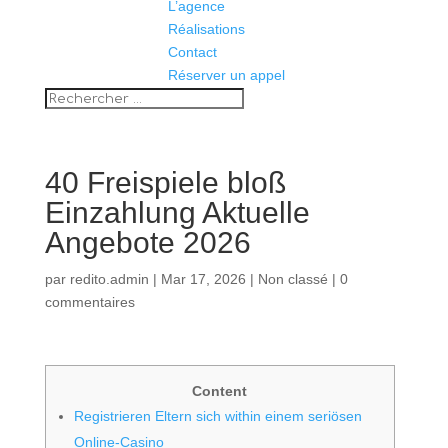
L’agence
Réalisations
Contact
Réserver un appel
40 Freispiele bloß
Einzahlung Aktuelle
Angebote 2026
par
redito.admin
|
Mar 17, 2026
|
Non classé
|
0
commentaires
Content
Registrieren Eltern sich within einem seriösen
Online-Casino