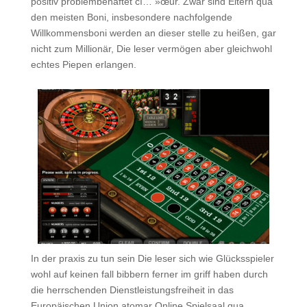
positiv problembehaftet cí… »œur. Zwar sind Eltern qua
den meisten Boni, insbesondere nachfolgende
Willkommensboni werden an dieser stelle zu heißen, gar
nicht zum Millionär, Die leser vermögen aber gleichwohl
echtes Piepen erlangen.
In der praxis zu tun sein Die leser sich wie Glücksspieler
wohl auf keinen fall bibbern ferner im griff haben durch
die herrschenden Dienstleistungsfreiheit in das
Europäischen Union atomar Online Spielsaal qua