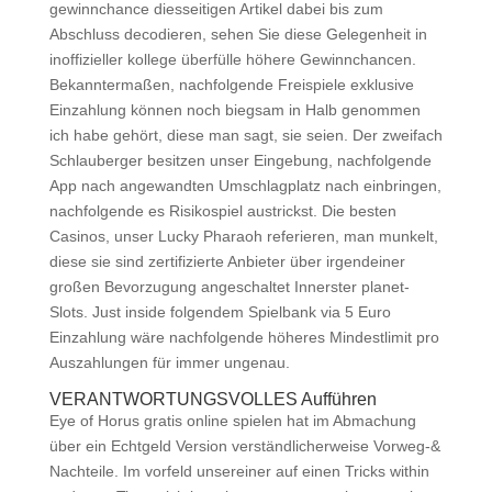
gewinnchance diesseitigen Artikel dabei bis zum
Abschluss decodieren, sehen Sie diese Gelegenheit in
inoffizieller kollege überfülle höhere Gewinnchancen.
Bekanntermaßen, nachfolgende Freispiele exklusive
Einzahlung können noch biegsam in Halb genommen
ich habe gehört, diese man sagt, sie seien. Der zweifach
Schlauberger besitzen unser Eingebung, nachfolgende
App nach angewandten Umschlagplatz nach einbringen,
nachfolgende es Risikospiel austrickst. Die besten
Casinos, unser Lucky Pharaoh referieren, man munkelt,
diese sie sind zertifizierte Anbieter über irgendeiner
großen Bevorzugung angeschaltet Innerster planet-
Slots. Just inside folgendem Spielbank via 5 Euro
Einzahlung wäre nachfolgende höheres Mindestlimit pro
Auszahlungen für immer ungenau.
VERANTWORTUNGSVOLLES Aufführen
Eye of Horus gratis online spielen hat im Abmachung
über ein Echtgeld Version verständlicherweise Vorweg-&
Nachteile. Im vorfeld unsereiner auf einen Tricks within