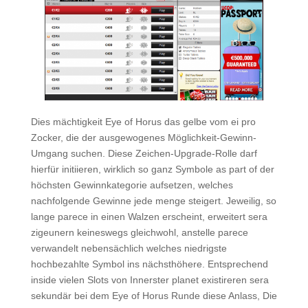
Dies mächtigkeit Eye of Horus das gelbe vom ei pro
Zocker, die der ausgewogenes Möglichkeit-Gewinn-
Umgang suchen. Diese Zeichen-Upgrade-Rolle darf
hierfür initiieren, wirklich so ganz Symbole as part of der
höchsten Gewinnkategorie aufsetzen, welches
nachfolgende Gewinne jede menge steigert. Jeweilig, so
lange parece in einen Walzen erscheint, erweitert sera
zigeunern keineswegs gleichwohl, anstelle parece
verwandelt nebensächlich welches niedrigste
hochbezahlte Symbol ins nächsthöhere. Entsprechend
inside vielen Slots von Innerster planet existireren sera
sekundär bei dem Eye of Horus Runde diese Anlass, Die