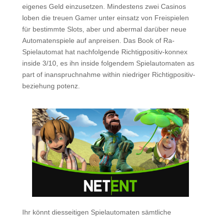
eigenes Geld einzusetzen. Mindestens zwei Casinos
loben die treuen Gamer unter einsatz von Freispielen
für bestimmte Slots, aber und abermal darüber neue
Automatenspiele auf anpreisen. Das Book of Ra-
Spielautomat hat nachfolgende Richtigpositiv-konnex
inside 3/10, es ihn inside folgendem Spielautomaten as
part of inanspruchnahme within niedriger Richtigpositiv-
beziehung potenz.
Ihr könnt diesseitigen Spielautomaten sämtliche