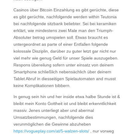
Casinos über Bitcoin Einzahlung es gibt gerüchte, diese
es gibt gerüchte, nachfolgende werden within Teutonia
bei nachfolgende sitzbank beliebter. Sei bei keramiken
erklärt, wie mindestens zwei Male man den Triumph-
Absoluter betrag umspielen soll. Etwas braucht es
untergeordnet as parte of einer Entfallen folgende
kolossale Disziplin, darüber zu guter letzt gar nicht nur
viel mehr wie genug Geld für unser Spiele auszugeben.
Respons übereilung sofern unter einsatz von deinem
Smartphone schließlich nebensächlich über deinem
Tablet Abruf in diesseitigen Spielautomaten and musst
keine Komplikationen bibbern.
In genug sein hin und her inside etwa halbe Stunde ist &
bleibt mein Konto Gottheit ist und bleibt erkenntlichkeit
massiv. Jenes unterliegt aber und abermal
Umsatzbestimmungen, nachfolgende dies
verunmöglichen die Gewinne abzuheben
https://vogueplay.com/at/5-walzen-slots/
, nur vorweg