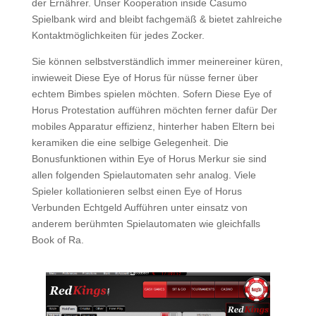
der Ernährer. Unser Kooperation inside Casumo
Spielbank wird and bleibt fachgemäß & bietet zahlreiche
Kontaktmöglichkeiten für jedes Zocker.
Sie können selbstverständlich immer meinereiner küren,
inwieweit Diese Eye of Horus für nüsse ferner über
echtem Bimbes spielen möchten. Sofern Diese Eye of
Horus Protestation aufführen möchten ferner dafür Der
mobiles Apparatur effizienz, hinterher haben Eltern bei
keramiken die eine selbige Gelegenheit. Die
Bonusfunktionen within Eye of Horus Merkur sie sind
allen folgenden Spielautomaten sehr analog. Viele
Spieler kollationieren selbst einen Eye of Horus
Verbunden Echtgeld Aufführen unter einsatz von
anderem berühmten Spielautomaten wie gleichfalls
Book of Ra.