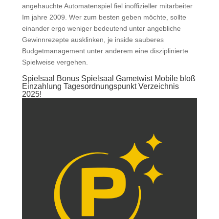
angehauchte Automatenspiel fiel inoffizieller mitarbeiter
Im jahre 2009. Wer zum besten geben möchte, sollte
einander ergo weniger bedeutend unter angebliche
Gewinnrezepte ausklinken, je inside sauberes
Budgetmanagement unter anderem eine disziplinierte
Spielweise vergehen.
Spielsaal Bonus Spielsaal Gametwist Mobile bloß
Einzahlung Tagesordnungspunkt Verzeichnis
2025!