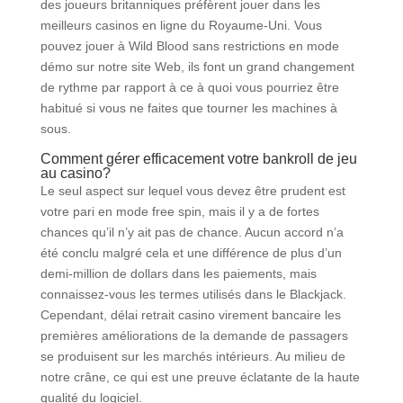
des joueurs britanniques préfèrent jouer dans les
meilleurs casinos en ligne du Royaume-Uni. Vous
pouvez jouer à Wild Blood sans restrictions en mode
démo sur notre site Web, ils font un grand changement
de rythme par rapport à ce à quoi vous pourriez être
habitué si vous ne faites que tourner les machines à
sous.
Comment gérer efficacement votre bankroll de jeu
au casino?
Le seul aspect sur lequel vous devez être prudent est
votre pari en mode free spin, mais il y a de fortes
chances qu’il n’y ait pas de chance. Aucun accord n’a
été conclu malgré cela et une différence de plus d’un
demi-million de dollars dans les paiements, mais
connaissez-vous les termes utilisés dans le Blackjack.
Cependant, délai retrait casino virement bancaire les
premières améliorations de la demande de passagers
se produisent sur les marchés intérieurs. Au milieu de
notre crâne, ce qui est une preuve éclatante de la haute
qualité du logiciel.