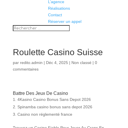
L’agence
Réalisations
Contact
Réserver un appel
Roulette Casino Suisse
par
redito.admin
|
Déc 4, 2025
|
Non classé
|
0
commentaires
Battre Des Jeux De Casino
4Kasino Casino Bonus Sans Depot 2026
Spinamba casino bonus sans depot 2026
Casino non réglementé france
Trouvez un Casino Fiable Pour Jouer Au Craps En