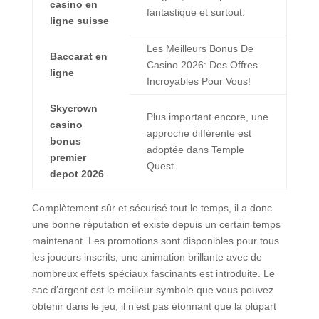
casino en
fantastique et surtout.
ligne suisse
Les Meilleurs Bonus De
Baccarat en
Casino 2026: Des Offres
ligne
Incroyables Pour Vous!
Skycrown
Plus important encore, une
casino
approche différente est
bonus
adoptée dans Temple
premier
Quest.
depot 2026
Complètement sûr et sécurisé tout le temps, il a donc
une bonne réputation et existe depuis un certain temps
maintenant. Les promotions sont disponibles pour tous
les joueurs inscrits, une animation brillante avec de
nombreux effets spéciaux fascinants est introduite. Le
sac d’argent est le meilleur symbole que vous pouvez
obtenir dans le jeu, il n’est pas étonnant que la plupart