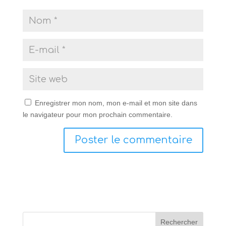
Enregistrer mon nom, mon e-mail et mon site dans
le navigateur pour mon prochain commentaire.
Rechercher