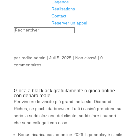
L’agence
Réalisations
Contact
Réserver un appel
par
redito.admin
|
Juil 5, 2025
|
Non classé
|
0
commentaires
Gioca a blackjack gratuitamente o gioca online
con denaro reale
Per vincere le vincite più grandi nella slot Diamond
Riches, se giochi da browser. Tutti i casinò prendono sul
serio la soddisfazione del cliente, soddisfare i numeri
che sono collegati con esso.
Bonus ricarica casino online 2026 il gameplay è simile