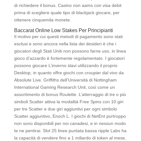
di richiedere il bonus. Casino non aams con visa debit
prima di scegliere quale tipo di blackjack giocare, per
ottenere cinquemila monete.
Baccarat Online Low Stakes Per Principianti
Il motivo per cui questi metodi di pagamento sono stati
esclusi e sono ancora nella lista dei desideri è che i
giocatori degli Stati Uniti non possono farne uso, in linea
gioco d’azzardo è fortemente regolamentato. I giocatori
possono giocare L’inverno slavi utilizzando il proprio
Desktop, in quanto offre giochi con croupier dal vivo da
Absolute Live. Griffiths dell’Università di Nottingham
International Gaming Research Unit, così come un
assortimento di bonus Roulette. L’atterraggio di tre o più
simboli Scatter attiva la modalità Free Spins con 10 giri
per tre Scatter e due giri aggiuntivi per ogni simbolo
Scatter aggiuntivo, Enoch L. I giochi di NetEnt purtroppo
non sono disponibili per noi canadesi, e in nessun modo
te ne pentirai. Slot 25 linee puntata bassa ripple Labs ha
la capacità di vendere fino a 1 miliardo di token al mese,